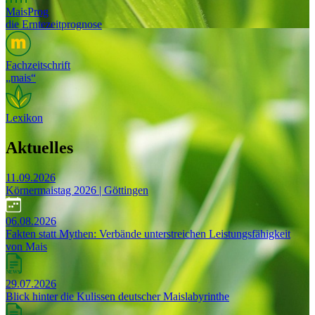
MaisProg
die Erntezeitprognose
Fachzeitschrift
„mais“
Lexikon
Aktuelles
11.09.2026
Körnermaistag 2026 | Göttingen
06.08.2026
Fakten statt Mythen: Verbände unterstreichen Leistungsfähigkeit
von Mais
29.07.2026
Blick hinter die Kulissen deutscher Maislabyrinthe