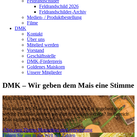
Feldrandschilder
Feldrandschild 2026
Feldrandschilder-Archiv
Medien- / Produktbestellung
Filme
DMK
Kontakt
Über uns
Mitglied werden
Vorstand
Geschäftsstelle
DMK-Förderpreis
Goldenes Maiskorn
Unsere Mitglieder
DMK – Wir geben dem Mais eine Stimme
Mais kompakt
Was macht den Mais so besonders? Wie wird er angebaut und
welche Produkte können aus ihm gewonnen werden? Im Bereich
Mais kompakt finden Sie Antworten.
Alles zum Thema Maisanbau und -verwertung
Folgen Sie uns in die Welt der Zahlen