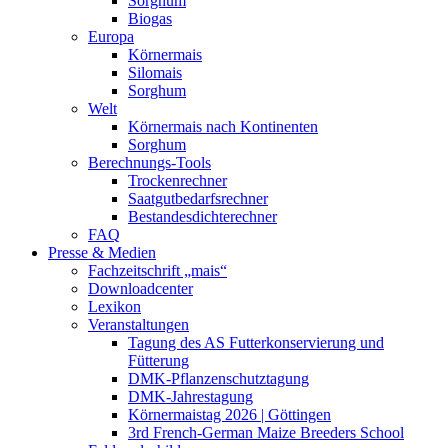
Sorghum
Biogas
Europa
Körnermais
Silomais
Sorghum
Welt
Körnermais nach Kontinenten
Sorghum
Berechnungs-Tools
Trockenrechner
Saatgutbedarfsrechner
Bestandesdichterechner
FAQ
Presse & Medien
Fachzeitschrift „mais“
Downloadcenter
Lexikon
Veranstaltungen
Tagung des AS Futterkonservierung und
Fütterung
DMK-Pflanzenschutztagung
DMK-Jahrestagung
Körnermaistag 2026 | Göttingen
3rd French-German Maize Breeders School