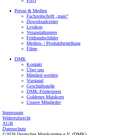
FAQ
Presse & Medien
Fachzeitschrift „mais“
Downloadcenter
Lexikon
Veranstaltungen
Feldrandschilder
Medien- / Produktbestellung
Filme
DMK
Kontakt
Über uns
Mitglied werden
Vorstand
Geschäftsstelle
DMK-Förderpreis
Goldenes Maiskorn
Unsere Mitglieder
Impressum
Widerrufsrecht
AGB
Datenschutz
©2026 Deutsches Maiskomitee e.V. (DMK)