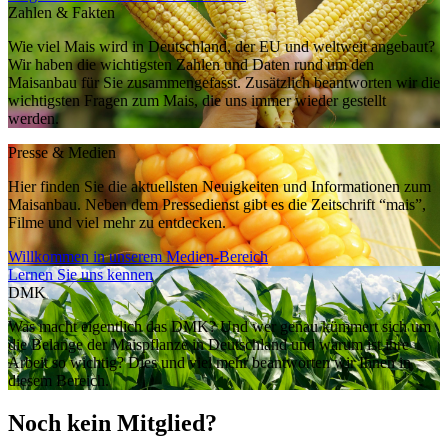
Zahlen & Fakten
Wie viel Mais wird in Deutschland, der EU und weltweit angebaut?
Wir haben die wichtigsten Zahlen und Daten rund um den
Maisanbau für Sie zusammengefasst. Zusätzlich beantworten wir die
wichtigsten Fragen zum Mais, die uns immer wieder gestellt
werden.
Presse & Medien
Hier finden Sie die aktuellsten Neuigkeiten und Informationen zum
Maisanbau. Neben dem Pressedienst gibt es die Zeitschrift “mais”,
Filme und viel mehr zu entdecken.
Willkommen in unserem Medien-Bereich
Lernen Sie uns kennen
DMK
Was macht eigentlich das DMK? Und wer genau kümmert sich um
die Belange der Maispflanze in Deutschland und warum ist ihre
Arbeit so wichtig? Dies und viel mehr beantworten wir Ihnen in
diesem Bereich.
Noch kein Mitglied?