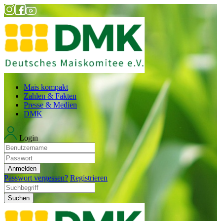
Mais kompakt
Zahlen & Fakten
Presse & Medien
DMK
Login
Anmelden
Passwort vergessen?
Registrieren
Suchen