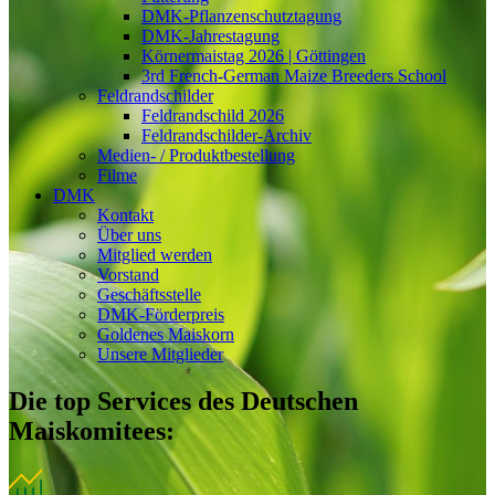
DMK-Pflanzenschutztagung
DMK-Jahrestagung
Körnermaistag 2026 | Göttingen
3rd French-German Maize Breeders School
Feldrandschilder
Feldrandschild 2026
Feldrandschilder-Archiv
Medien- / Produktbestellung
Filme
DMK
Kontakt
Über uns
Mitglied werden
Vorstand
Geschäftsstelle
DMK-Förderpreis
Goldenes Maiskorn
Unsere Mitglieder
Die top Services des Deutschen
Maiskomitees: