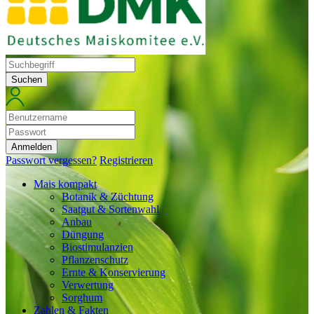
Suchen
Anmelden
Passwort vergessen?
Registrieren
Mais kompakt
Botanik & Züchtung
Saatgut & Sortenwahl
Anbau
Düngung
Biostimulanzien
Pflanzenschutz
Ernte & Konservierung
Verwertung
Sorghum
Zahlen & Fakten