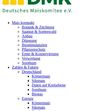
Mais kompakt
Botanik & Züchtung
Saatgut & Sortenwahl
Anbau
Düngung
Biostimulanzien
Pflanzenschutz
Ernte & Konservierung
Verwertung
Sorghum
Zahlen & Fakten
Deutschland
Körnermais
Silomais
Daten auf Kreisebene
Sorghum
Biogas
Europa
Körnermais
Silomais