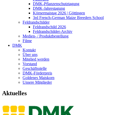
DMK-Pflanzenschutztagung
DMK-Jahrestagung
Körnermaistag 2026 | Göttingen
3rd French-German Maize Breeders School
Feldrandschilder
Feldrandschild 2026
Feldrandschilder-Archiv
Medien- / Produktbestellung
Filme
DMK
Kontakt
Über uns
Mitglied werden
Vorstand
Geschäftsstelle
DMK-Förderpreis
Goldenes Maiskorn
Unsere Mitglieder
Aktuelles