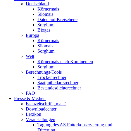
Deutschland
Körnermais
Silomais
Daten auf Kreisebene
Sorghum
Biogas
Europa
Körnermais
Silomais
Sorghum
Welt
Körnermais nach Kontinenten
Sorghum
Berechnungs-Tools
Trockenrechner
Saatgutbedarfsrechner
Bestandesdichterechner
FAQ
Presse & Medien
Fachzeitschrift „mais“
Downloadcenter
Lexikon
Veranstaltungen
Tagung des AS Futterkonservierung und
Fütterung