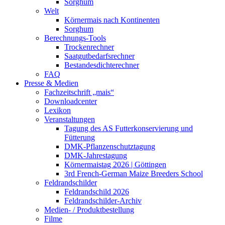
Sorghum
Welt
Körnermais nach Kontinenten
Sorghum
Berechnungs-Tools
Trockenrechner
Saatgutbedarfsrechner
Bestandesdichterechner
FAQ
Presse & Medien
Fachzeitschrift „mais“
Downloadcenter
Lexikon
Veranstaltungen
Tagung des AS Futterkonservierung und
Fütterung
DMK-Pflanzenschutztagung
DMK-Jahrestagung
Körnermaistag 2026 | Göttingen
3rd French-German Maize Breeders School
Feldrandschilder
Feldrandschild 2026
Feldrandschilder-Archiv
Medien- / Produktbestellung
Filme