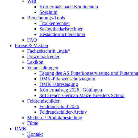
Welt
Körnermais nach Kontinenten
Sorghum
Berechnungs-Tools
Trockenrechner
Saatgutbedarfsrechner
Bestandesdichterechner
FAQ
Presse & Medien
Fachzeitschrift „mais“
Downloadcenter
Lexikon
Veranstaltungen
Tagung des AS Futterkonservierung und Fütterun
DMK-Pflanzenschutztagung
DMK-Jahrestagung
Körnermaistag 2026 | Göttingen
3rd French-German Maize Breeders School
Feldrandschilder
Feldrandschild 2026
Feldrandschilder-Archiv
Medien- / Produktbestellung
Filme
DMK
Kontakt