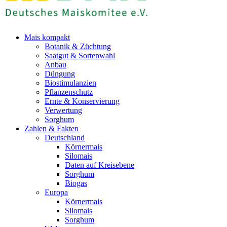
Mais kompakt
Botanik & Züchtung
Saatgut & Sortenwahl
Anbau
Düngung
Biostimulanzien
Pflanzenschutz
Ernte & Konservierung
Verwertung
Sorghum
Zahlen & Fakten
Deutschland
Körnermais
Silomais
Daten auf Kreisebene
Sorghum
Biogas
Europa
Körnermais
Silomais
Sorghum