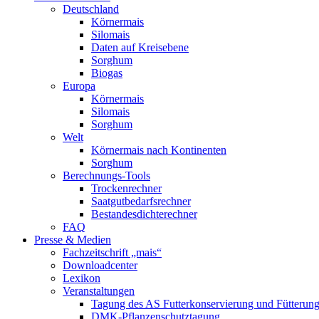
Deutschland
Körnermais
Silomais
Daten auf Kreisebene
Sorghum
Biogas
Europa
Körnermais
Silomais
Sorghum
Welt
Körnermais nach Kontinenten
Sorghum
Berechnungs-Tools
Trockenrechner
Saatgutbedarfsrechner
Bestandesdichterechner
FAQ
Presse & Medien
Fachzeitschrift „mais“
Downloadcenter
Lexikon
Veranstaltungen
Tagung des AS Futterkonservierung und Fütterun
DMK-Pflanzenschutztagung