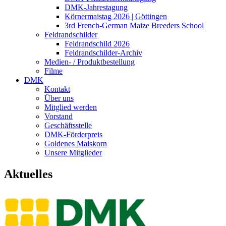
DMK-Jahrestagung
Körnermaistag 2026 | Göttingen
3rd French-German Maize Breeders School
Feldrandschilder
Feldrandschild 2026
Feldrandschilder-Archiv
Medien- / Produktbestellung
Filme
DMK
Kontakt
Über uns
Mitglied werden
Vorstand
Geschäftsstelle
DMK-Förderpreis
Goldenes Maiskorn
Unsere Mitglieder
Aktuelles