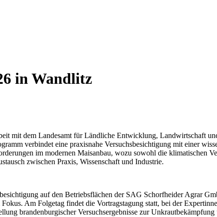
6 in Wandlitz
beit mit dem Landesamt für Ländliche Entwicklung, Landwirtschaft u
gramm verbindet eine praxisnahe Versuchsbesichtigung mit einer wisse
orderungen im modernen Maisanbau, wozu sowohl die klimatischen Ver
ustausch zwischen Praxis, Wissenschaft und Industrie.
hsbesichtigung auf den Betriebsflächen der SAG Schorfheider Agrar G
okus. Am Folgetag findet die Vortragstagung statt, bei der Expertinn
ellung brandenburgischer Versuchsergebnisse zur Unkrautbekämpfung üb