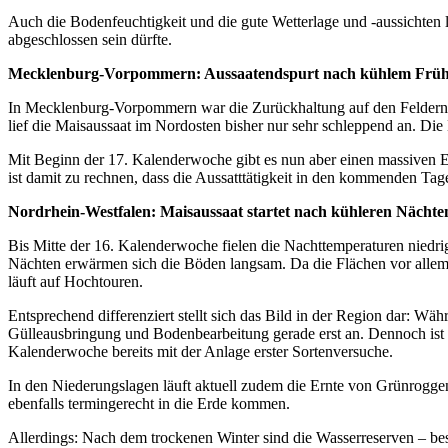
Auch die Bodenfeuchtigkeit und die gute Wetterlage und -aussichten
abgeschlossen sein dürfte.
Mecklenburg-Vorpommern: Aussaatendspurt nach kühlem Frü
In Mecklenburg-Vorpommern war die Zurückhaltung auf den Feldern bis
lief die Maisaussaat im Nordosten bisher nur sehr schleppend an. D
Mit Beginn der 17. Kalenderwoche gibt es nun aber einen massiven Ei
ist damit zu rechnen, dass die Aussatttätigkeit in den kommenden Tage
Nordrhein-Westfalen: Maisaussaat startet nach kühleren Nächt
Bis Mitte der 16. Kalenderwoche fielen die Nachttemperaturen niedri
Nächten erwärmen sich die Böden langsam. Da die Flächen vor allem i
läuft auf Hochtouren.
Entsprechend differenziert stellt sich das Bild in der Region dar: 
Gülleausbringung und Bodenbearbeitung gerade erst an. Dennoch ist
Kalenderwoche bereits mit der Anlage erster Sortenversuche.
In den Niederungslagen läuft aktuell zudem die Ernte von Grünroggen,
ebenfalls termingerecht in die Erde kommen.
Allerdings: Nach dem trockenen Winter sind die Wasserreserven – beso