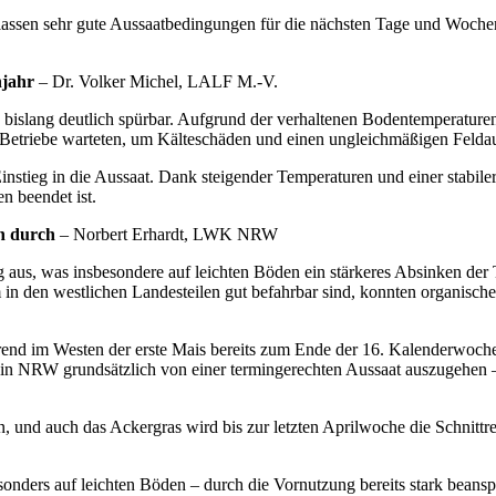
 lassen sehr gute Aussaatbedingungen für die nächsten Tage und Woche
hjahr
– Dr. Volker Michel, LALF M.-V.
lang deutlich spürbar. Aufgrund der verhaltenen Bodentemperaturen, d
ie Betriebe warteten, um Kälteschäden und einen ungleichmäßigen Feld
nstieg in die Aussaat. Dank steigender Temperaturen und einer stabil
n beendet ist.
en durch
– Norbert Erhardt, LWK NRW
g aus, was insbesondere auf leichten Böden ein stärkeres Absinken der
n den westlichen Landesteilen gut befahrbar sind, konnten organische
Während im Westen der erste Mais bereits zum Ende der 16. Kalenderwoch
 in NRW grundsätzlich von einer termingerechten Aussaat auszugehen –
 und auch das Ackergras wird bis zur letzten Aprilwoche die Schnittre
nders auf leichten Böden – durch die Vornutzung bereits stark beanspr