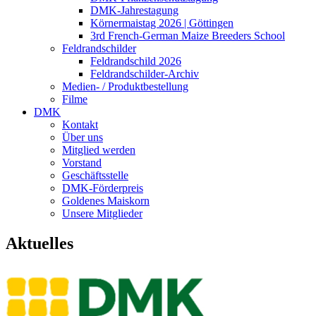
DMK-Jahrestagung
Körnermaistag 2026 | Göttingen
3rd French-German Maize Breeders School
Feldrandschilder
Feldrandschild 2026
Feldrandschilder-Archiv
Medien- / Produktbestellung
Filme
DMK
Kontakt
Über uns
Mitglied werden
Vorstand
Geschäftsstelle
DMK-Förderpreis
Goldenes Maiskorn
Unsere Mitglieder
Aktuelles