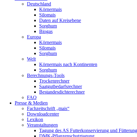
Deutschland
Körnermais
Silomais
Daten auf Kreisebene
Sorghum
Biogas
Europa
Körnermais
Silomais
Sorghum
Welt
Körnermais nach Kontinenten
Sorghum
Berechnungs-Tools
Trockenrechner
Saatgutbedarfsrechner
Bestandesdichterechner
FAQ
Presse & Medien
Fachzeitschrift „mais“
Downloadcenter
Lexikon
Veranstaltungen
Tagung des AS Futterkonservierung und Fütterun
DMK-Pflanzenschutztagung