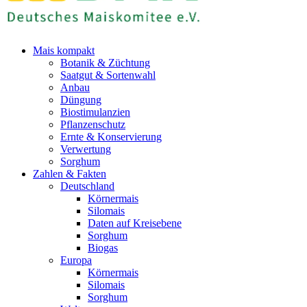
Mais kompakt
Botanik & Züchtung
Saatgut & Sortenwahl
Anbau
Düngung
Biostimulanzien
Pflanzenschutz
Ernte & Konservierung
Verwertung
Sorghum
Zahlen & Fakten
Deutschland
Körnermais
Silomais
Daten auf Kreisebene
Sorghum
Biogas
Europa
Körnermais
Silomais
Sorghum