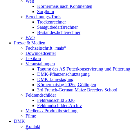
Welt
Körnermais nach Kontinenten
Sorghum
Berechnungs-Tools
Trockenrechner
Saatgutbedarfsrechner
Bestandesdichterechner
FAQ
Presse & Medien
Fachzeitschrift „mais“
Downloadcenter
Lexikon
Veranstaltungen
Tagung des AS Futterkonservierung und Fütterun
DMK-Pflanzenschutztagung
DMK-Jahrestagung
Körnermaistag 2026 | Göttingen
3rd French-German Maize Breeders School
Feldrandschilder
Feldrandschild 2026
Feldrandschilder-Archiv
Medien- / Produktbestellung
Filme
DMK
Kontakt