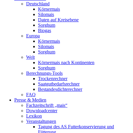
Deutschland
Körnermais
Silomais
Daten auf Kreisebene
Sorghum
Biogas
Europa
Körnermais
Silomais
Sorghum
Welt
Körnermais nach Kontinenten
Sorghum
Berechnungs-Tools
Trockenrechner
Saatgutbedarfsrechner
Bestandesdichterechner
FAQ
Presse & Medien
Fachzeitschrift „mais“
Downloadcenter
Lexikon
Veranstaltungen
Tagung des AS Futterkonservierung und
Fütterung