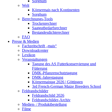
Sorghum
Welt
Körnermais nach Kontinenten
Sorghum
Berechnungs-Tools
Trockenrechner
Saatgutbedarfsrechner
Bestandesdichterechner
FAQ
Presse & Medien
Fachzeitschrift „mais“
Downloadcenter
Lexikon
Veranstaltungen
Tagung des AS Futterkonservierung und
Fütterung
DMK-Pflanzenschutztagung
DMK-Jahrestagung
Körnermaistag 2026 | Göttingen
3rd French-German Maize Breeders School
Feldrandschilder
Feldrandschild 2026
Feldrandschilder-Archiv
Medien- / Produktbestellung
Filme