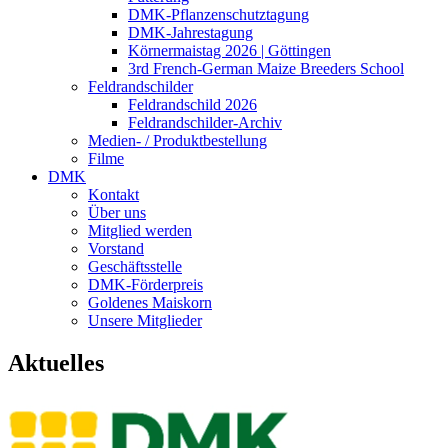
DMK-Pflanzenschutztagung
DMK-Jahrestagung
Körnermaistag 2026 | Göttingen
3rd French-German Maize Breeders School
Feldrandschilder
Feldrandschild 2026
Feldrandschilder-Archiv
Medien- / Produktbestellung
Filme
DMK
Kontakt
Über uns
Mitglied werden
Vorstand
Geschäftsstelle
DMK-Förderpreis
Goldenes Maiskorn
Unsere Mitglieder
Aktuelles