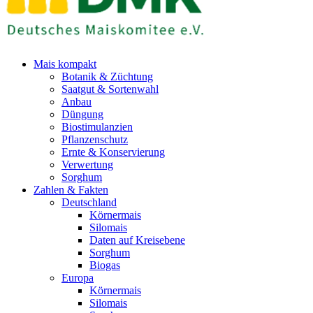
Mais kompakt
Botanik & Züchtung
Saatgut & Sortenwahl
Anbau
Düngung
Biostimulanzien
Pflanzenschutz
Ernte & Konservierung
Verwertung
Sorghum
Zahlen & Fakten
Deutschland
Körnermais
Silomais
Daten auf Kreisebene
Sorghum
Biogas
Europa
Körnermais
Silomais