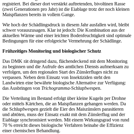
registriert. Bei dieser dort verstärkt auftretenden, bivoltinen Rasse
(zwei Generationen pro Jahr) ist die Eiablage trotz der noch kleinen
Maispflanzen bereits in vollem Gange.
Wie hoch der Schädlingsdruck in diesem Jahr ausfallen wird, bleibt
schwer vorauszusagen. Klar ist jedoch: Die Kombination aus der
aktuellen Wärme und einer leichten Bodenfeuchtigkeit sind optimale
Bedingungen für eine erfolgreiche Vermehrung der Schädlinge.
Frühzeitiges Monitoring und biologischer Schutz
Das DMK rät dringend dazu, flächendeckend mit dem Monitoring
zu beginnen und die Aufrufe des amtlichen Diensts aufmerksam zu
verfolgen, um den regionalen Start des Zünslerfluges nicht zu
verpassen. Neben dem Einsatz von Insektiziden steht den
Landwirten eine bewährte biologische Alternative zur Verfügung:
das Ausbringen von
Trichogramma
-Schlupfwespen.
Die Verteilung im Bestand erfolgt über kleine Kugeln per Drohne
oder mittels Kärtchen, die an Maispflanzen gehangen werden. Da
die Schlupfwespen gezielt die Eier des Maiszünslers parasitieren
und abtöten, muss der Einsatz exakt mit dem Zünslerflug und der
Eiablage synchronisiert werden. Mit einem Wirkungsgrad von rund
70 % erreicht dieses biologische Verfahren beinahe die Effizienz
einer chemischen Behandlung.