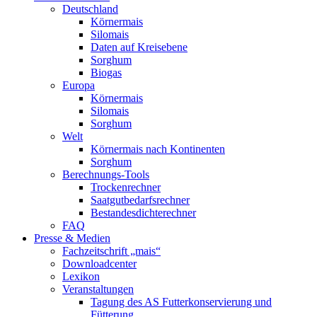
Deutschland
Körnermais
Silomais
Daten auf Kreisebene
Sorghum
Biogas
Europa
Körnermais
Silomais
Sorghum
Welt
Körnermais nach Kontinenten
Sorghum
Berechnungs-Tools
Trockenrechner
Saatgutbedarfsrechner
Bestandesdichterechner
FAQ
Presse & Medien
Fachzeitschrift „mais“
Downloadcenter
Lexikon
Veranstaltungen
Tagung des AS Futterkonservierung und
Fütterung