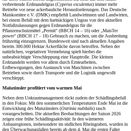
verbreitende Erdmandelgras (
Cyperus esculentus
) immer mehr
Betriebe vor neue ackerbauliche Herausforderungen. Das Deutsche
Maiskomitee e.V. (DMK) empfiehlt Landwirtinnen und Landwirten,
bei einem Befall mit dem hartnäckigen Ungras von den aktuellen
Notfallzulassungen gegen Erdmandelgras für die
Pflanzenschutzmittel „Permit“ (BBCH 14 – 16) oder „MaisTer
power“ (BBCH 17 – 18) Gebrauch zu machen, um die Ausbreitung
frühzeitig einzugrenzen. Bundesweit sind nach aktuellen Angaben
bereits 300.000 Hektar Ackerfläche davon betroffen. Neben der
natürlichen, vegetativen Vermehrung spielt hierbei die
unbeabsichtigte Verschleppung eine Hauptrolle. Die kleinen
Erdmandeln werden vor allem durch Erntearbeiten,
Erdbewegungen, den Austausch von Maschinen zwischen
Betrieben sowie durch Transporte und die Logistik ungewollt
verschleppt.
Maiszünsler profitiert vom warmen Mai
Neben dem Unkrautmanagement rückt zudem der Schädlingsbefall
in den Fokus: Mit den sommerlichen Temperaturen Ende Mai ist die
Entwicklung des Maiszünslers (
Ostrinia nubilalis
) rasch
vorangeschritten. Die aktuellen Beobachtungen der Saison 2026
zeigen eine frühe Schädlingsaktivität: In den wärmeren
Anbauregionen, insbesondere im südlichen Rheingraben, wurden in
den Überwachungsfallen bereits ab dem 4. Mai die ersten Falter