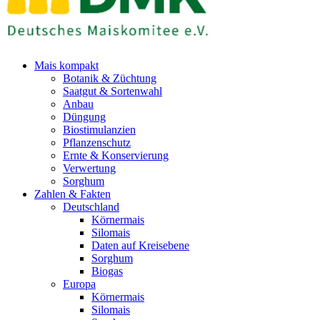
Mais kompakt
Botanik & Züchtung
Saatgut & Sortenwahl
Anbau
Düngung
Biostimulanzien
Pflanzenschutz
Ernte & Konservierung
Verwertung
Sorghum
Zahlen & Fakten
Deutschland
Körnermais
Silomais
Daten auf Kreisebene
Sorghum
Biogas
Europa
Körnermais
Silomais