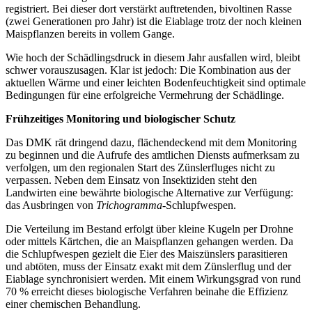
registriert. Bei dieser dort verstärkt auftretenden, bivoltinen Rasse
(zwei Generationen pro Jahr) ist die Eiablage trotz der noch kleinen
Maispflanzen bereits in vollem Gange.
Wie hoch der Schädlingsdruck in diesem Jahr ausfallen wird, bleibt
schwer vorauszusagen. Klar ist jedoch: Die Kombination aus der
aktuellen Wärme und einer leichten Bodenfeuchtigkeit sind optimale
Bedingungen für eine erfolgreiche Vermehrung der Schädlinge.
Frühzeitiges Monitoring und biologischer Schutz
Das DMK rät dringend dazu, flächendeckend mit dem Monitoring
zu beginnen und die Aufrufe des amtlichen Diensts aufmerksam zu
verfolgen, um den regionalen Start des Zünslerfluges nicht zu
verpassen. Neben dem Einsatz von Insektiziden steht den
Landwirten eine bewährte biologische Alternative zur Verfügung:
das Ausbringen von
Trichogramma
-Schlupfwespen.
Die Verteilung im Bestand erfolgt über kleine Kugeln per Drohne
oder mittels Kärtchen, die an Maispflanzen gehangen werden. Da
die Schlupfwespen gezielt die Eier des Maiszünslers parasitieren
und abtöten, muss der Einsatz exakt mit dem Zünslerflug und der
Eiablage synchronisiert werden. Mit einem Wirkungsgrad von rund
70 % erreicht dieses biologische Verfahren beinahe die Effizienz
einer chemischen Behandlung.