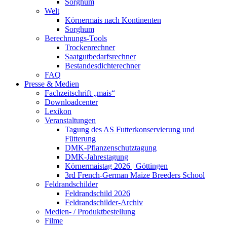
Sorghum
Welt
Körnermais nach Kontinenten
Sorghum
Berechnungs-Tools
Trockenrechner
Saatgutbedarfsrechner
Bestandesdichterechner
FAQ
Presse & Medien
Fachzeitschrift „mais“
Downloadcenter
Lexikon
Veranstaltungen
Tagung des AS Futterkonservierung und
Fütterung
DMK-Pflanzenschutztagung
DMK-Jahrestagung
Körnermaistag 2026 | Göttingen
3rd French-German Maize Breeders School
Feldrandschilder
Feldrandschild 2026
Feldrandschilder-Archiv
Medien- / Produktbestellung
Filme