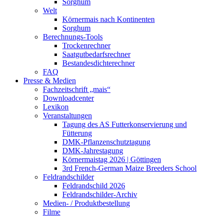
Sorghum
Welt
Körnermais nach Kontinenten
Sorghum
Berechnungs-Tools
Trockenrechner
Saatgutbedarfsrechner
Bestandesdichterechner
FAQ
Presse & Medien
Fachzeitschrift „mais“
Downloadcenter
Lexikon
Veranstaltungen
Tagung des AS Futterkonservierung und
Fütterung
DMK-Pflanzenschutztagung
DMK-Jahrestagung
Körnermaistag 2026 | Göttingen
3rd French-German Maize Breeders School
Feldrandschilder
Feldrandschild 2026
Feldrandschilder-Archiv
Medien- / Produktbestellung
Filme