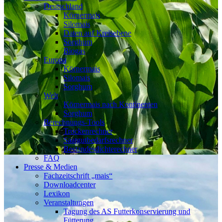
Deutschland
Körnermais
Silomais
Daten auf Kreisebene
Sorghum
Biogas
Europa
Körnermais
Silomais
Sorghum
Welt
Körnermais nach Kontinenten
Sorghum
Berechnungs-Tools
Trockenrechner
Saatgutbedarfsrechner
Bestandesdichterechner
FAQ
Presse & Medien
Fachzeitschrift „mais“
Downloadcenter
Lexikon
Veranstaltungen
Tagung des AS Futterkonservierung und
Fütterung