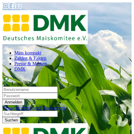
Mais kompakt
Zahlen & Fakten
Presse & Medien
DMK
Login
Anmelden
Passwort vergessen?
Registrieren
Suchen