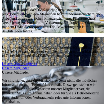
DMK-Förderpreis
Seit 1998 zeichnet das DMK jährlich herausragende,
praxisorientierte und den Maisanbau betreffende wissenschaftliche
Arbeiten aus den Bereichen Pflanzenzüchtung, Pflanzenschutz,
Versuchswesen, Produktion, Verwertung Ökologie und Ökonomie
mit dem DMK-Förderpreis aus. Die Bewerbungsfrist läuft bis zum
31. Juli jeden Jahres.
Goldenes Maiskorn
Das Goldene Maiskorn und die die Ehrenmitgliedschaft im DMK
wird seit 1981 an Mitglieder verliehen, die sich um den Maisanbau
in Deutschland und das DMK verdient gemacht haben.
Unsere Ehrenmitglieder
Unsere Mitglieder
Unsere Mitglieder
Wir sind sicher, dass die Maiskomitee-Seite nicht alle möglichen
Informationen zum Thema Mais enthält. Deswegen stellen wir
Ihnen an dieser Stelle Webseiten unserer Mitglieder vor, die
entweder Mais zum Thema haben oder für Sie als BetriebsleiterIn,
AgrarstudentIn oder VerbraucherIn relevante Informationen
bereithalten.