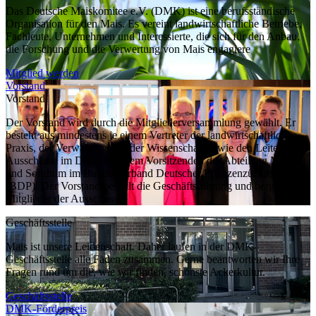
Das Deutsche Maiskomitee e.V. (DMK) ist eine berufsständische
Organisation für den Mais. Es vereint landwirtschaftliche Betriebe,
Fachleute, Unternehmen und Interessierte, die sich für den Anbau,
die Forschung und die Verwertung von Mais engagiere
Mitglied werden
Vorstand
Vorstand
Der Vorstand wird durch die Mitgliederversammlung gewählt. Er
besteht aus mindestens je einem Vertreter der landwirtschaftlichen
Praxis, der Verwaltung und der Wissenschaft sowie den Leitern der
Ausschüsse im DMK und dem Vorsitzenden der Abteilung Mais
und Sorghum im Bundesverband Deutscher Pflanzenzüchter e.V.
(BDP). Der Vorstand bestellt die Geschäftsführung und beruft die
Mitglieder der Ausschüsse.
Geschäftsstelle
Mais ist unsere Leidenschaft. Daher laufen in der DMK-
Geschäftsstelle alle Fäden zusammen. Gerne beantworten wir Ihre
Fragen rund um die, wie wir finden, schönste Ackerkultur.
Geschäftsstelle
DMK-Förderpreis