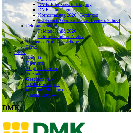
DMK-Pflanzenschutztagung
DMK-Jahrestagung
Körnermaistag 2026 | Göttingen
3rd French-German Maize Breeders School
Feldrandschilder
Feldrandschild 2026
Feldrandschilder-Archiv
Medien- / Produktbestellung
Filme
DMK
Kontakt
Über uns
Mitglied werden
Vorstand
Geschäftsstelle
DMK-Förderpreis
Goldenes Maiskorn
Unsere Mitglieder
DMK