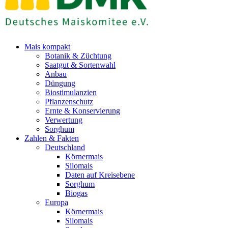
Mais kompakt
Botanik & Züchtung
Saatgut & Sortenwahl
Anbau
Düngung
Biostimulanzien
Pflanzenschutz
Ernte & Konservierung
Verwertung
Sorghum
Zahlen & Fakten
Deutschland
Körnermais
Silomais
Daten auf Kreisebene
Sorghum
Biogas
Europa
Körnermais
Silomais