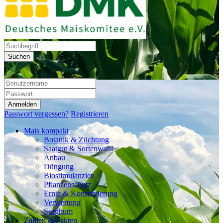
Suchen
Anmelden
Passwort vergessen?
Registrieren
Mais kompakt
Botanik & Züchtung
Saatgut & Sortenwahl
Anbau
Düngung
Biostimulanzien
Pflanzenschutz
Ernte & Konservierung
Verwertung
Sorghum
Zahlen & Fakten