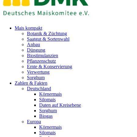
Mais kompakt
Botanik & Züchtung
Saatgut & Sortenwahl
Anbau
Düngung
Biostimulanzien
Pflanzenschutz
Ernte & Konservierung
Verwertung
Sorghum
Zahlen & Fakten
Deutschland
Körnermais
Silomais
Daten auf Kreisebene
Sorghum
Biogas
Europa
Körnermais
Silomais