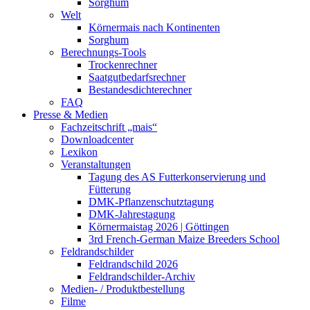
Sorghum
Welt
Körnermais nach Kontinenten
Sorghum
Berechnungs-Tools
Trockenrechner
Saatgutbedarfsrechner
Bestandesdichterechner
FAQ
Presse & Medien
Fachzeitschrift „mais“
Downloadcenter
Lexikon
Veranstaltungen
Tagung des AS Futterkonservierung und
Fütterung
DMK-Pflanzenschutztagung
DMK-Jahrestagung
Körnermaistag 2026 | Göttingen
3rd French-German Maize Breeders School
Feldrandschilder
Feldrandschild 2026
Feldrandschilder-Archiv
Medien- / Produktbestellung
Filme