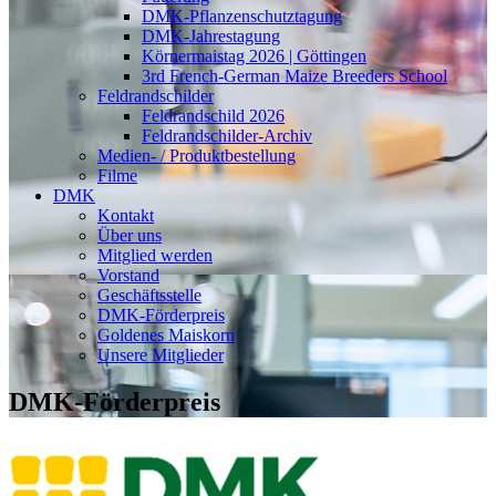
DMK-Pflanzenschutztagung
DMK-Jahrestagung
Körnermaistag 2026 | Göttingen
3rd French-German Maize Breeders School
Feldrandschilder
Feldrandschild 2026
Feldrandschilder-Archiv
Medien- / Produktbestellung
Filme
DMK
Kontakt
Über uns
Mitglied werden
Vorstand
Geschäftsstelle
DMK-Förderpreis
Goldenes Maiskorn
Unsere Mitglieder
DMK-Förderpreis