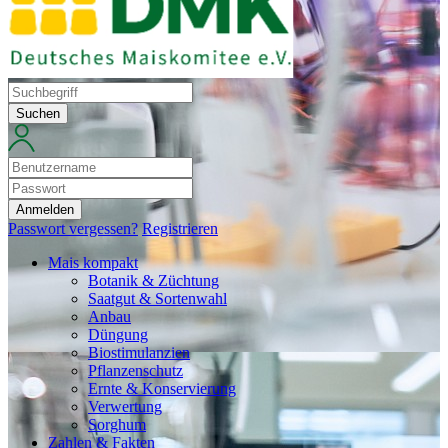
Suchen
Anmelden
Passwort vergessen?
Registrieren
Mais kompakt
Botanik & Züchtung
Saatgut & Sortenwahl
Anbau
Düngung
Biostimulanzien
Pflanzenschutz
Ernte & Konservierung
Verwertung
Sorghum
Zahlen & Fakten