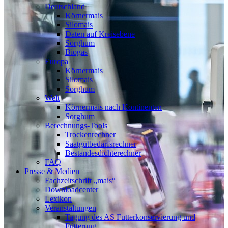
Deutschland
Körnermais
Silomais
Daten auf Kreisebene
Sorghum
Biogas
Europa
Körnermais
Silomais
Sorghum
Welt
Körnermais nach Kontinenten
Sorghum
Berechnungs-Tools
Trockenrechner
Saatgutbedarfsrechner
Bestandesdichterechner
FAQ
Presse & Medien
Fachzeitschrift „mais“
Downloadcenter
Lexikon
Veranstaltungen
Tagung des AS Futterkonservierung und
Fütterung