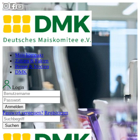
Mais kompakt
Zahlen & Fakten
Presse & Medien
DMK
Login
Anmelden
Passwort vergessen?
Registrieren
Suchen