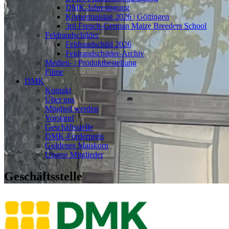
DMK-Jahrestagung
Körnermaistag 2026 | Göttingen
3rd French-German Maize Breeders School
Feldrandschilder
Feldrandschild 2026
Feldrandschilder-Archiv
Medien- / Produktbestellung
Filme
DMK
Kontakt
Über uns
Mitglied werden
Vorstand
Geschäftsstelle
DMK-Förderpreis
Goldenes Maiskorn
Unsere Mitglieder
Geschäftsstelle