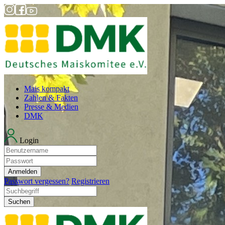
Mais kompakt
Zahlen & Fakten
Presse & Medien
DMK
Login
Anmelden
Passwort vergessen?
Registrieren
Suchen