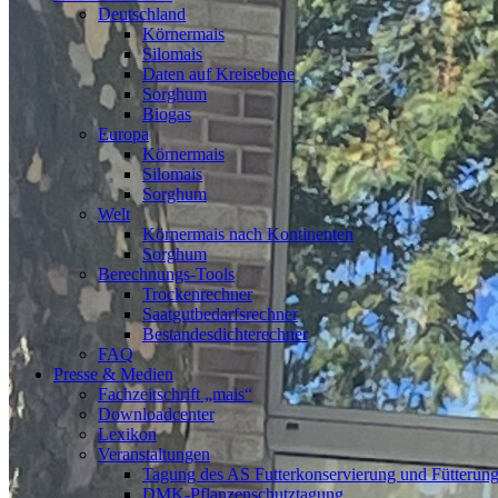
Deutschland
Körnermais
Silomais
Daten auf Kreisebene
Sorghum
Biogas
Europa
Körnermais
Silomais
Sorghum
Welt
Körnermais nach Kontinenten
Sorghum
Berechnungs-Tools
Trockenrechner
Saatgutbedarfsrechner
Bestandesdichterechner
FAQ
Presse & Medien
Fachzeitschrift „mais“
Downloadcenter
Lexikon
Veranstaltungen
Tagung des AS Futterkonservierung und Fütterun
DMK-Pflanzenschutztagung