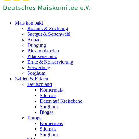
Mais kompakt
Botanik & Züchtung
Saatgut & Sortenwahl
Anbau
Düngung
Biostimulanzien
Pflanzenschutz
Ernte & Konservierung
Verwertung
Sorghum
Zahlen & Fakten
Deutschland
Körnermais
Silomais
Daten auf Kreisebene
Sorghum
Biogas
Europa
Körnermais
Silomais
Sorghum