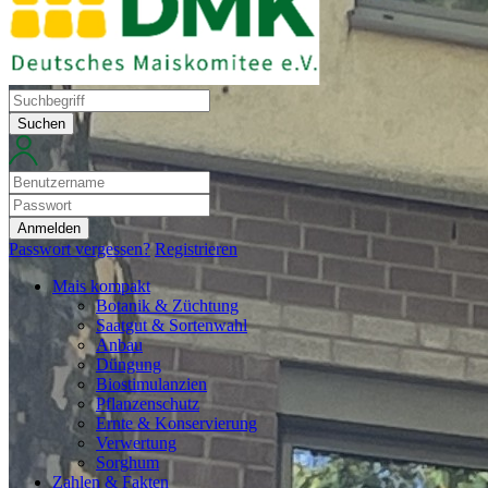
Suchen
Anmelden
Passwort vergessen?
Registrieren
Mais kompakt
Botanik & Züchtung
Saatgut & Sortenwahl
Anbau
Düngung
Biostimulanzien
Pflanzenschutz
Ernte & Konservierung
Verwertung
Sorghum
Zahlen & Fakten