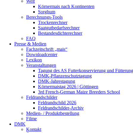
Welt
Körnermais nach Kontinenten
Sorghum
Berechnungs-Tools
Trockenrechner
Saatgutbedarfsrechner
Bestandesdichterechner
FAQ
Presse & Medien
Fachzeitschrift „mais“
Downloadcenter
Lexikon
Veranstaltungen
Tagung des AS Futterkonservierung und Fütterun
DMK-Pflanzenschutztagung
DMK-Jahrestagung
Körnermaistag 2026 | Göttingen
3rd French-German Maize Breeders School
Feldrandschilder
Feldrandschild 2026
Feldrandschilder-Archiv
Medien- / Produktbestellung
Filme
DMK
Kontakt