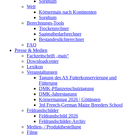
Sorghum
Welt
Körnermais nach Kontinenten
Sorghum
Berechnungs-Tools
Trockenrechner
Saatgutbedarfsrechner
Bestandesdichterechner
FAQ
Presse & Medien
Fachzeitschrift „mais“
Downloadcenter
Lexikon
Veranstaltungen
Tagung des AS Futterkonservierung und
Fütterung
DMK-Pflanzenschutztagung
DMK-Jahrestagung
Körnermaistag 2026 | Göttingen
3rd French-German Maize Breeders School
Feldrandschilder
Feldrandschild 2026
Feldrandschilder-Archiv
Medien- / Produktbestellung
Filme