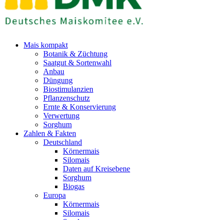
Mais kompakt
Botanik & Züchtung
Saatgut & Sortenwahl
Anbau
Düngung
Biostimulanzien
Pflanzenschutz
Ernte & Konservierung
Verwertung
Sorghum
Zahlen & Fakten
Deutschland
Körnermais
Silomais
Daten auf Kreisebene
Sorghum
Biogas
Europa
Körnermais
Silomais