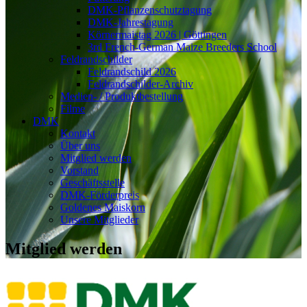
DMK-Pflanzenschutztagung
DMK-Jahrestagung
Körnermaistag 2026 | Göttingen
3rd French-German Maize Breeders School
Feldrandschilder
Feldrandschild 2026
Feldrandschilder-Archiv
Medien- / Produktbestellung
Filme
DMK
Kontakt
Über uns
Mitglied werden
Vorstand
Geschäftsstelle
DMK-Förderpreis
Goldenes Maiskorn
Unsere Mitglieder
Mitglied werden