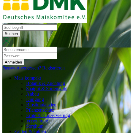
Suchen
Anmelden
Passwort vergessen?
Registrieren
Mais kompakt
Botanik & Züchtung
Saatgut & Sortenwahl
Anbau
Düngung
Biostimulanzien
Pflanzenschutz
Ernte & Konservierung
Verwertung
Sorghum
Zahlen & Fakten