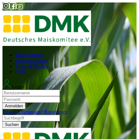
Mais kompakt
Zahlen & Fakten
Presse & Medien
DMK
Login
Anmelden
Passwort vergessen?
Registrieren
Suchen