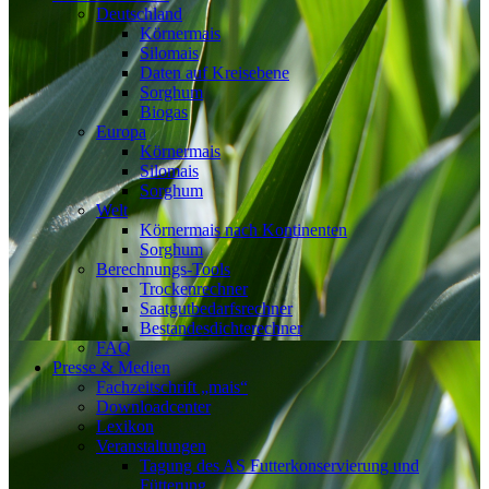
Deutschland
Körnermais
Silomais
Daten auf Kreisebene
Sorghum
Biogas
Europa
Körnermais
Silomais
Sorghum
Welt
Körnermais nach Kontinenten
Sorghum
Berechnungs-Tools
Trockenrechner
Saatgutbedarfsrechner
Bestandesdichterechner
FAQ
Presse & Medien
Fachzeitschrift „mais“
Downloadcenter
Lexikon
Veranstaltungen
Tagung des AS Futterkonservierung und
Fütterung