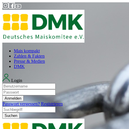
Mais kompakt
Zahlen & Fakten
Presse & Medien
DMK
Login
Anmelden
Passwort vergessen?
Registrieren
Suchen