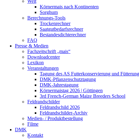
Welt
Körnermais nach Kontinenten
Sorghum
Berechnungs-Tools
Trockenrechner
Saatgutbedarfsrechner
Bestandesdichterechner
FAQ
Presse & Medien
Fachzeitschrift „mais“
Downloadcenter
Lexikon
Veranstaltungen
Tagung des AS Futterkonservierung und Fütterun
DMK-Pflanzenschutztagung
DMK-Jahrestagung
Körnermaistag 2026 | Göttingen
3rd French-German Maize Breeders School
Feldrandschilder
Feldrandschild 2026
Feldrandschilder-Archiv
Medien- / Produktbestellung
Filme
DMK
Kontakt