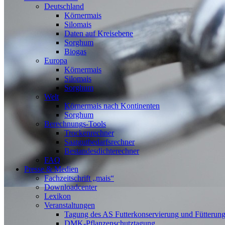
Deutschland
Körnermais
Silomais
Daten auf Kreisebene
Sorghum
Biogas
Europa
Körnermais
Silomais
Sorghum
Welt
Körnermais nach Kontinenten
Sorghum
Berechnungs-Tools
Trockenrechner
Saatgutbedarfsrechner
Bestandesdichterechner
FAQ
Presse & Medien
Fachzeitschrift „mais“
Downloadcenter
Lexikon
Veranstaltungen
Tagung des AS Futterkonservierung und Fütterun
DMK-Pflanzenschutztagung