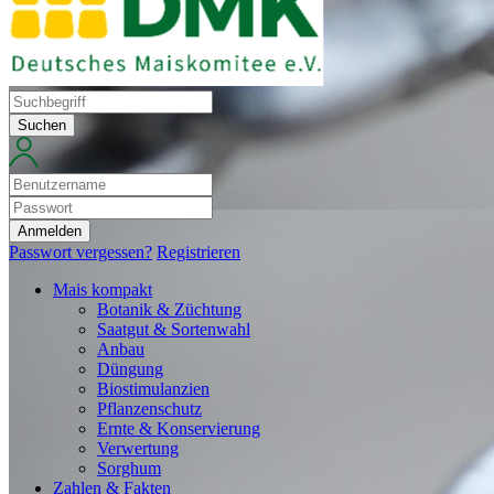
Suchen
Anmelden
Passwort vergessen?
Registrieren
Mais kompakt
Botanik & Züchtung
Saatgut & Sortenwahl
Anbau
Düngung
Biostimulanzien
Pflanzenschutz
Ernte & Konservierung
Verwertung
Sorghum
Zahlen & Fakten