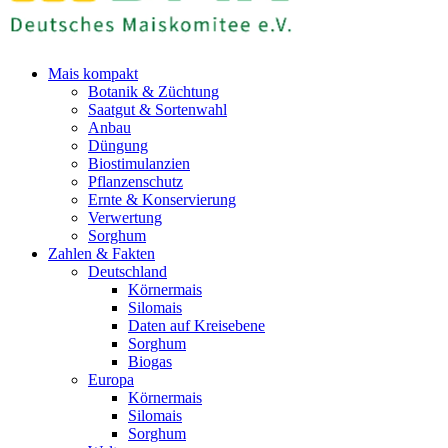
Mais kompakt
Botanik & Züchtung
Saatgut & Sortenwahl
Anbau
Düngung
Biostimulanzien
Pflanzenschutz
Ernte & Konservierung
Verwertung
Sorghum
Zahlen & Fakten
Deutschland
Körnermais
Silomais
Daten auf Kreisebene
Sorghum
Biogas
Europa
Körnermais
Silomais
Sorghum