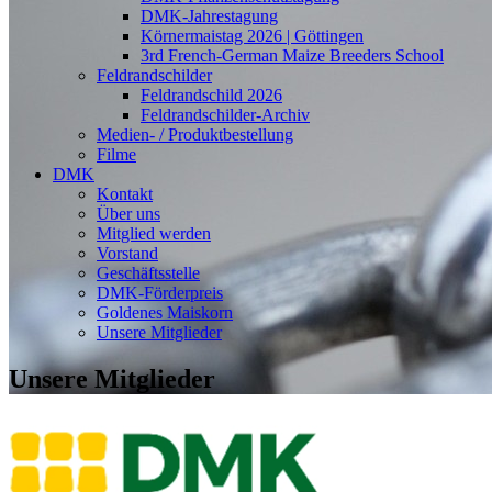
DMK-Jahrestagung
Körnermaistag 2026 | Göttingen
3rd French-German Maize Breeders School
Feldrandschilder
Feldrandschild 2026
Feldrandschilder-Archiv
Medien- / Produktbestellung
Filme
DMK
Kontakt
Über uns
Mitglied werden
Vorstand
Geschäftsstelle
DMK-Förderpreis
Goldenes Maiskorn
Unsere Mitglieder
Unsere Mitglieder