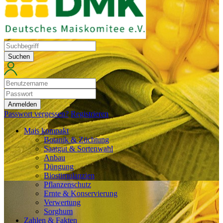
Suchen
Anmelden
Passwort vergessen?
Registrieren
Mais kompakt
Botanik & Züchtung
Saatgut & Sortenwahl
Anbau
Düngung
Biostimulanzien
Pflanzenschutz
Ernte & Konservierung
Verwertung
Sorghum
Zahlen & Fakten