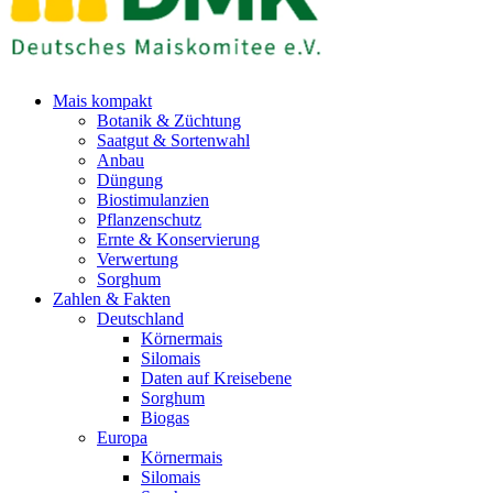
Mais kompakt
Botanik & Züchtung
Saatgut & Sortenwahl
Anbau
Düngung
Biostimulanzien
Pflanzenschutz
Ernte & Konservierung
Verwertung
Sorghum
Zahlen & Fakten
Deutschland
Körnermais
Silomais
Daten auf Kreisebene
Sorghum
Biogas
Europa
Körnermais
Silomais