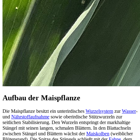
Aufbau der Maispflanze
Die Maispflanze besitzt ein unterirdisches
Wurzelsystem
zur
Wasser
-
und
Nährstoffaufnahme
sowie oberirdische Stützwurzeln zur
seitlichen Stabilisierung. Den Wurzeln entspringt der markhaltige
Stängel mit seinen langen, schmalen Blättern. In den Blattachseln
zwischen Stängel und Blättern wächst der
Maiskolben
(weiblicher
Blütenstand). Die Spitze des Stängels schließt mit der
Fahne
, dem