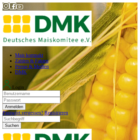
Mais kompakt
Zahlen & Fakten
Presse & Medien
DMK
Login
Anmelden
Passwort vergessen?
Registrieren
Suchen