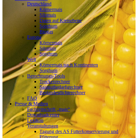
Deutschland
Körnermais
Silomais
Daten auf Kreisebene
Sorghum
Biogas
Europa
Körnermais
Silomais
Sorghum
Welt
Körnermais nach Kontinenten
Sorghum
Berechnungs-Tools
Trockenrechner
Saatgutbedarfsrechner
Bestandesdichterechner
FAQ
Presse & Medien
Fachzeitschrift „mais“
Downloadcenter
Lexikon
Veranstaltungen
Tagung des AS Futterkonservierung und
Fütterung