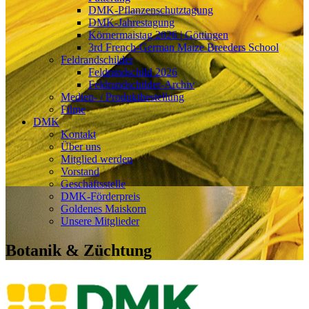
DMK-Pflanzenschutztagung
DMK-Jahrestagung
Körnermaistag 2026 | Göttingen
3rd French-German Maize Breeders School
Feldrandschilder
Feldrandschild 2026
Feldrandschilder-Archiv
Medien- / Produktbestellung
Filme
DMK
Kontakt
Über uns
Mitglied werden
Vorstand
Geschäftsstelle
DMK-Förderpreis
Goldenes Maiskorn
Unsere Mitglieder
Botanik & Züchtung