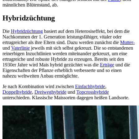
männlichen Blütenstand, ab.
Hybridzüchtung
Die
Hybridzüchtung
basiert auf dem Heterosiseffekt, bei dem die
Nachkommen der 1. Generation leistungsfähiger, vitaler oder
ertragreicher als ihre Eltern sind. Dazu werden zunächst die
Mutter-
und
Vaterlinie
jeweils mit sich selbst gekreuzt. Die so entstandenen
reinerbigen Inzuchtlinien werden miteinander gekreuzt, um eine
ertragreiche und robuste Hybride zu erzeugen. Bereits seit den
1930er Jahre wird Mais hybrid gezüchtet was die
Erträge
und die
Eigenschaften der Pflanze erheblich verbesserte und so einen
nahezu weltweiten Anbau ermöglichte.
Je nach Kombination wird zwischen
Einfachhybride
,
Doppelhybride
,
Dreiweghybride
und
Topcrosshybride
unterschieden. Klassische Maissorten dagegen heißen Landsorte.