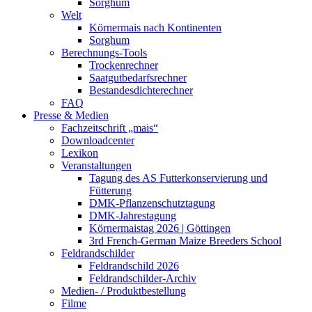
Sorghum
Welt
Körnermais nach Kontinenten
Sorghum
Berechnungs-Tools
Trockenrechner
Saatgutbedarfsrechner
Bestandesdichterechner
FAQ
Presse & Medien
Fachzeitschrift „mais“
Downloadcenter
Lexikon
Veranstaltungen
Tagung des AS Futterkonservierung und
Fütterung
DMK-Pflanzenschutztagung
DMK-Jahrestagung
Körnermaistag 2026 | Göttingen
3rd French-German Maize Breeders School
Feldrandschilder
Feldrandschild 2026
Feldrandschilder-Archiv
Medien- / Produktbestellung
Filme