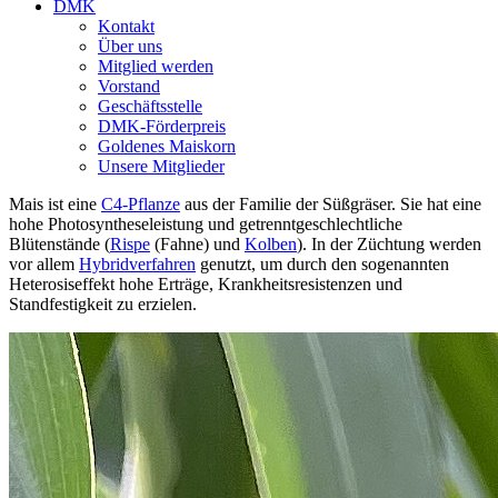
DMK
Kontakt
Über uns
Mitglied werden
Vorstand
Geschäftsstelle
DMK-Förderpreis
Goldenes Maiskorn
Unsere Mitglieder
Mais ist eine
C4-Pflanze
aus der Familie der Süßgräser. Sie hat eine
hohe Photosyntheseleistung und getrenntgeschlechtliche
Blütenstände (
Rispe
(Fahne) und
Kolben
). In der Züchtung werden
vor allem
Hybridverfahren
genutzt, um durch den sogenannten
Heterosiseffekt hohe Erträge, Krankheitsresistenzen und
Standfestigkeit zu erzielen.