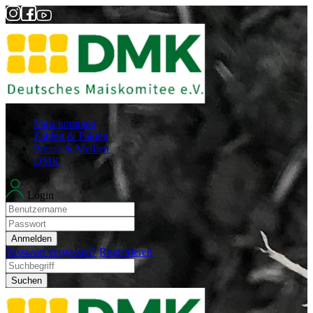
Mais kompakt
Zahlen & Fakten
Presse & Medien
DMK
Login
Anmelden
Passwort vergessen?
Registrieren
Suchen