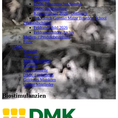
DMK-Pflanzenschutztagung
DMK-Jahrestagung
Körnermaistag 2026 | Göttingen
3rd French-German Maize Breeders School
Feldrandschilder
Feldrandschild 2026
Feldrandschilder-Archiv
Medien- / Produktbestellung
Filme
DMK
Kontakt
Über uns
Mitglied werden
Vorstand
Geschäftsstelle
DMK-Förderpreis
Goldenes Maiskorn
Unsere Mitglieder
Biostimulanzien