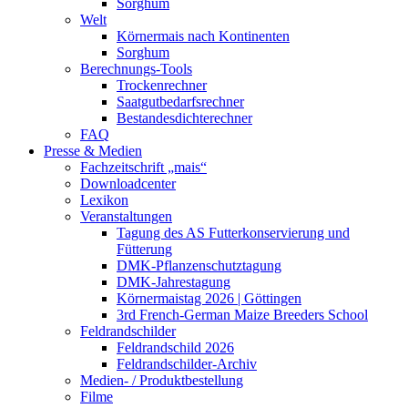
Sorghum
Welt
Körnermais nach Kontinenten
Sorghum
Berechnungs-Tools
Trockenrechner
Saatgutbedarfsrechner
Bestandesdichterechner
FAQ
Presse & Medien
Fachzeitschrift „mais“
Downloadcenter
Lexikon
Veranstaltungen
Tagung des AS Futterkonservierung und
Fütterung
DMK-Pflanzenschutztagung
DMK-Jahrestagung
Körnermaistag 2026 | Göttingen
3rd French-German Maize Breeders School
Feldrandschilder
Feldrandschild 2026
Feldrandschilder-Archiv
Medien- / Produktbestellung
Filme