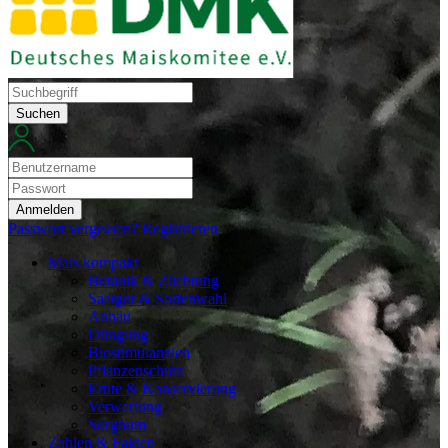
Suchen
Anmelden
Passwort vergessen?
Registrieren
Mais kompakt
Botanik & Züchtung
Saatgut & Sortenwahl
Anbau
Düngung
Biostimulanzien
Pflanzenschutz
Ernte & Konservierung
Verwertung
Sorghum
Zahlen & Fakten