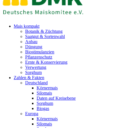
Mais kompakt
Botanik & Züchtung
Saatgut & Sortenwahl
Anbau
Düngung
Biostimulanzien
Pflanzenschutz
Ernte & Konservierung
Verwertung
Sorghum
Zahlen & Fakten
Deutschland
Körnermais
Silomais
Daten auf Kreisebene
Sorghum
Biogas
Europa
Körnermais
Silomais