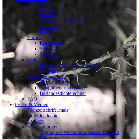
Deutschland
Körnermais
Silomais
Daten auf Kreisebene
Sorghum
Biogas
Europa
Körnermais
Silomais
Sorghum
Welt
Körnermais nach Kontinenten
Sorghum
Berechnungs-Tools
Trockenrechner
Saatgutbedarfsrechner
Bestandesdichterechner
FAQ
Presse & Medien
Fachzeitschrift „mais“
Downloadcenter
Lexikon
Veranstaltungen
Tagung des AS Futterkonservierung und
Fütterung