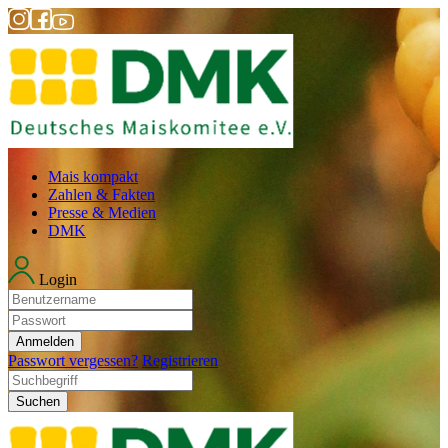
Mais kompakt
Zahlen & Fakten
Presse & Medien
DMK
Login
Anmelden
Passwort vergessen?
Registrieren
Suchen