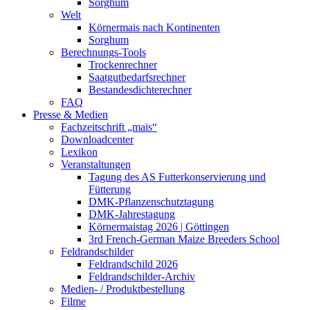
Sorghum
Welt
Körnermais nach Kontinenten
Sorghum
Berechnungs-Tools
Trockenrechner
Saatgutbedarfsrechner
Bestandesdichterechner
FAQ
Presse & Medien
Fachzeitschrift „mais“
Downloadcenter
Lexikon
Veranstaltungen
Tagung des AS Futterkonservierung und
Fütterung
DMK-Pflanzenschutztagung
DMK-Jahrestagung
Körnermaistag 2026 | Göttingen
3rd French-German Maize Breeders School
Feldrandschilder
Feldrandschild 2026
Feldrandschilder-Archiv
Medien- / Produktbestellung
Filme