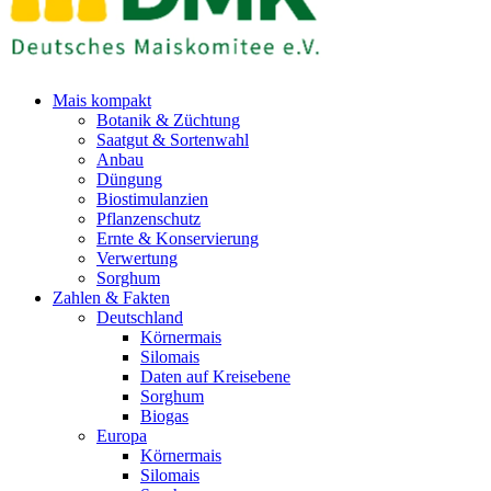
Mais kompakt
Botanik & Züchtung
Saatgut & Sortenwahl
Anbau
Düngung
Biostimulanzien
Pflanzenschutz
Ernte & Konservierung
Verwertung
Sorghum
Zahlen & Fakten
Deutschland
Körnermais
Silomais
Daten auf Kreisebene
Sorghum
Biogas
Europa
Körnermais
Silomais