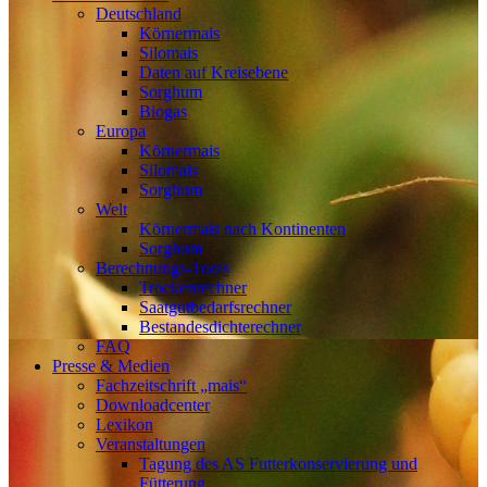
Deutschland
Körnermais
Silomais
Daten auf Kreisebene
Sorghum
Biogas
Europa
Körnermais
Silomais
Sorghum
Welt
Körnermais nach Kontinenten
Sorghum
Berechnungs-Tools
Trockenrechner
Saatgutbedarfsrechner
Bestandesdichterechner
FAQ
Presse & Medien
Fachzeitschrift „mais“
Downloadcenter
Lexikon
Veranstaltungen
Tagung des AS Futterkonservierung und
Fütterung