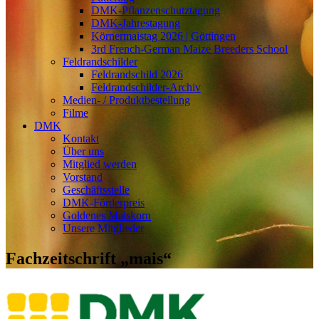
DMK-Pflanzenschutztagung
DMK-Jahrestagung
Körnermaistag 2026 | Göttingen
3rd French-German Maize Breeders School
Feldrandschilder
Feldrandschild 2026
Feldrandschilder-Archiv
Medien- / Produktbestellung
Filme
DMK
Kontakt
Über uns
Mitglied werden
Vorstand
Geschäftsstelle
DMK-Förderpreis
Goldenes Maiskorn
Unsere Mitglieder
Fachzeitschrift „mais“