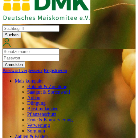
Suchen
Anmelden
Passwort vergessen?
Registrieren
Mais kompakt
Botanik & Züchtung
Saatgut & Sortenwahl
Anbau
Düngung
Biostimulanzien
Pflanzenschutz
Ernte & Konservierung
Verwertung
Sorghum
Zahlen & Fakten