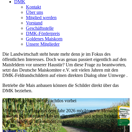
DMK
Kontakt
Über uns
Mitglied werden
Vorstand
Geschäftsstelle
DMK-Förderpreis
Goldenes Maiskorn
Unsere Mitglieder
Die Landwirtschaft steht heute mehr denn je im Fokus des
öffentlichen Interesses. Doch was genau passiert eigentlich auf den
Maisfeldern vor unserer Haustür? Um diese Frage zu beantworten,
setzt das Deutsche Maiskomitee e.V. seit vielen Jahren mit den
DMK-Feldrandschildern auf einen direkten Dialog ohne Umwege .
Betriebe die Mais anbauen können die Schilder direkt über das
DMK beziehen.
MAIStens gehen Sie hier achtlos vorbei
Mit unserer Auflage aus dem Jahr 2026 möchten wir Menschen
einladen sich mit dem Mais im allgemeinen und seiner Leistung für
die Insektenwelt auseinander zu setzen.
Edition 2026