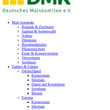
Mais kompakt
Botanik & Züchtung
Saatgut & Sortenwahl
Anbau
Düngung
Biostimulanzien
Pflanzenschutz
Ernte & Konservierung
Verwertung
Sorghum
Zahlen & Fakten
Deutschland
Körnermais
Silomais
Daten auf Kreisebene
Sorghum
Biogas
Europa
Körnermais
Silomais