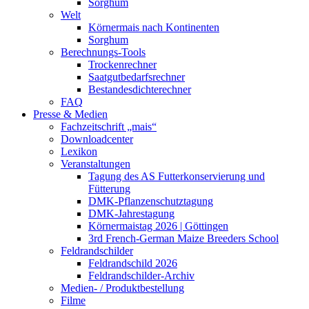
Sorghum
Welt
Körnermais nach Kontinenten
Sorghum
Berechnungs-Tools
Trockenrechner
Saatgutbedarfsrechner
Bestandesdichterechner
FAQ
Presse & Medien
Fachzeitschrift „mais“
Downloadcenter
Lexikon
Veranstaltungen
Tagung des AS Futterkonservierung und
Fütterung
DMK-Pflanzenschutztagung
DMK-Jahrestagung
Körnermaistag 2026 | Göttingen
3rd French-German Maize Breeders School
Feldrandschilder
Feldrandschild 2026
Feldrandschilder-Archiv
Medien- / Produktbestellung
Filme