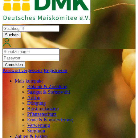
Suchen
Anmelden
Passwort vergessen?
Registrieren
Mais kompakt
Botanik & Züchtung
Saatgut & Sortenwahl
Anbau
Düngung
Biostimulanzien
Pflanzenschutz
Ernte & Konservierung
Verwertung
Sorghum
Zahlen & Fakten