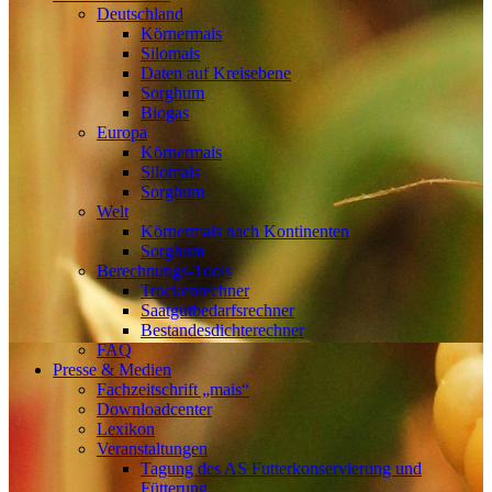
Deutschland
Körnermais
Silomais
Daten auf Kreisebene
Sorghum
Biogas
Europa
Körnermais
Silomais
Sorghum
Welt
Körnermais nach Kontinenten
Sorghum
Berechnungs-Tools
Trockenrechner
Saatgutbedarfsrechner
Bestandesdichterechner
FAQ
Presse & Medien
Fachzeitschrift „mais“
Downloadcenter
Lexikon
Veranstaltungen
Tagung des AS Futterkonservierung und
Fütterung