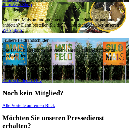
Zum Web-Shop
Bestellen
Sie bauen Mais an und möchten an Ihrem Feld Informationen
anbieten? Dann bestellen Sie die Feldrandschilder über unseren
Web-Shop
.
Frühere Feldrandschilder
Das DMK bietet schon seit vielen Jahren Feldrandschilder zu
wechselnden Themen an.
Hier finden Sie eine Übersicht der Feldrandschilder aus früheren
Jahren.
Zum Schilder-Archiv
Noch kein Mitglied?
Alle Vorteile auf einen Blick
Möchten Sie unseren Pressedienst
erhalten?