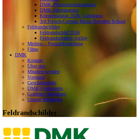
DMK-Pflanzenschutztagung
DMK-Jahrestagung
Körnermaistag 2026 | Göttingen
3rd French-German Maize Breeders School
Feldrandschilder
Feldrandschild 2026
Feldrandschilder-Archiv
Medien- / Produktbestellung
Filme
DMK
Kontakt
Über uns
Mitglied werden
Vorstand
Geschäftsstelle
DMK-Förderpreis
Goldenes Maiskorn
Unsere Mitglieder
Feldrandschilder