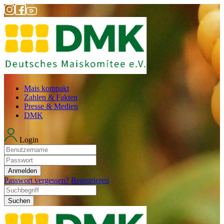
Mais kompakt
Zahlen & Fakten
Presse & Medien
DMK
Login
Anmelden
Passwort vergessen?
Registrieren
Suchen