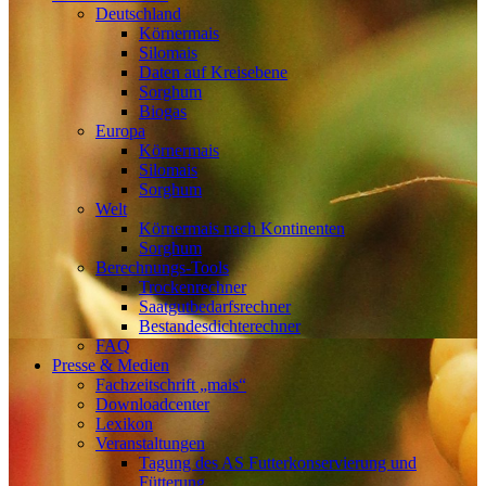
Deutschland
Körnermais
Silomais
Daten auf Kreisebene
Sorghum
Biogas
Europa
Körnermais
Silomais
Sorghum
Welt
Körnermais nach Kontinenten
Sorghum
Berechnungs-Tools
Trockenrechner
Saatgutbedarfsrechner
Bestandesdichterechner
FAQ
Presse & Medien
Fachzeitschrift „mais“
Downloadcenter
Lexikon
Veranstaltungen
Tagung des AS Futterkonservierung und
Fütterung