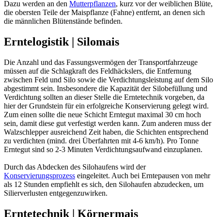
Dazu werden an den
Mutterpflanzen
, kurz vor der weiblichen Blüte,
die obersten Teile der Maispflanze (Fahne) entfernt, an denen sich
die männlichen Blütenstände befinden.
Erntelogistik | Silomais
Die Anzahl und das Fassungsvermögen der Transportfahrzeuge
müssen auf die Schlagkraft des Feldhäckslers, die Entfernung
zwischen Feld und Silo sowie die Verdichtungsleistung auf dem Silo
abgestimmt sein. Insbesondere die Kapazität der Silobefüllung und
Verdichtung sollten an dieser Stelle die Erntetechnik vorgeben, da
hier der Grundstein für ein erfolgreiche Konservierung gelegt wird.
Zum einen sollte die neue Schicht Erntegut maximal 30 cm hoch
sein, damit diese gut verfestigt werden kann. Zum anderen muss der
Walzschlepper ausreichend Zeit haben, die Schichten entsprechend
zu verdichten (mind. drei Überfahrten mit 4-6 km/h). Pro Tonne
Erntegut sind so 2-3 Minuten Verdichtungsaufwand einzuplanen.
Durch das Abdecken des Silohaufens wird der
Konservierungsprozess
eingeleitet. Auch bei Erntepausen von mehr
als 12 Stunden empfiehlt es sich, den Silohaufen abzudecken, um
Silierverlusten entgegenzuwirken.
Erntetechnik | Körnermais