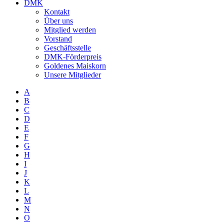
DMK
Kontakt
Über uns
Mitglied werden
Vorstand
Geschäftsstelle
DMK-Förderpreis
Goldenes Maiskorn
Unsere Mitglieder
A
B
C
D
E
F
G
H
I
J
K
L
M
N
O