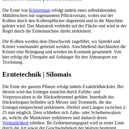
Die Ernte von
Körnermais
erfolgt mittels eines selbstfahrenden
Mähdreschers mit sogenanntem Pflückvorsatz, wobei nur der
Kolben durch den Kolbenpflücker abgetrennt und in die Maschine
geleitet wird. Das Maisstroh verbleibt auf der Fläche und wird in der
Regel durch die Erntemaschine direkt zerkleinert.
Die Kolben werden dem Dreschwerk zugeführt, wo Spindel und
Körner voneinander getrennt werden. Anschließend durchlaufen die
Körner eine Reinigung und werden im Korntank gesammelt. Von
hier erfolgt die Übergabe auf Anhänger für den Abtransport zur
Trocknung.
Erntetechnik | Silomais
Die Ernte der ganzen Pflanze erfolgt mittels Exaktfeldhäcksler. Bei
diesem wird das Erntegut zunächst durch Zuführ- und
Vorpresswalzen in die Häckseltrommel geführt. Innerhalb des
Häckselorgans befinden sich Messer und Trommeln, die das
Erntegut entsprechend zerkleinern. Hierbei sind Längen zwischen 2-
25 mm möglich. Dem schließen sich Zahn- oder Scheibenwalzen
an, welche die Maiskörner zerkleinern und dadurch deren
Verdaulichkeit
erhöhen. Ihr Zerkleinerungsgrad wird in erster Linie
durch die Art sowie der Geschwindigkeit der Walzen bestimmt.