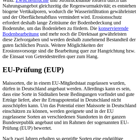
Wind.
Zwischenfrüchte
und Strohrückstände fördern durch das
Nahrungsangebot gleichzeitig die Regenwurmaktivität; es entstehen
biogene Vertikalporen, wodurch die Wasserinfiltration gewährleistet
und der Oberflächenabfluss vermindert wird. Erosionsschutz
erfordert deshalb lange Zeiträume der Bodenbedeckung und
Bodenruhe, um das Bodenleben zu fördern. Die
konservierende
Bodenbearbeitung
und mehr noch die Direktsaat gewährleisten
diese Zielvorgaben und werden deshalb zunehmend Bestandteil der
guten fachlichen Praxis. Weitere Möglichkeiten der
Erosionsvorsorge sind die Bearbeitung quer zur Hangrichtung bzw.
die Einsaat von Getreidestreifen quer zum Hang.
EU-Prüfung (EUP)
Maissorten, die in einem EU-Mitgliedstaat zugelassen wurden,
dürfen in Deutschland angebaut werden. Allerdings kann es sein,
dass eine Sorte in Süditalien beste Bedingungen vorfindet und gute
Erträge liefert, aber ihr Ertragspotential in Deutschland nicht
ausschöpfen kann. Um das Potential einer Maissorte in Deutschland
einschätzen zu können, werden geeignete und in der EU
zugelassene Sorten an verschiedenen Standorten in der ganzen
Bundesrepublik angebaut und im Rahmen der sogenannten EU-
Prüfung (EUP) bewertet.
Nach zwei Jahren erhalten so geprüfte Sorten eine endgültige