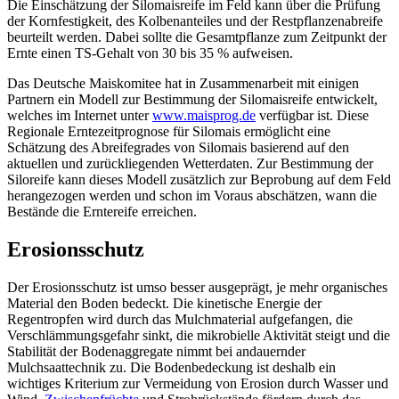
Die Einschätzung der Silomaisreife im Feld kann über die Prüfung
der Kornfestigkeit, des Kolbenanteiles und der Restpflanzenabreife
beurteilt werden. Dabei sollte die Gesamtpflanze zum Zeitpunkt der
Ernte einen TS-Gehalt von 30 bis 35 % aufweisen.
Das Deutsche Maiskomitee hat in Zusammenarbeit mit einigen
Partnern ein Modell zur Bestimmung der Silomaisreife entwickelt,
welches im Internet unter
www.maisprog.de
verfügbar ist. Diese
Regionale Erntezeitprognose für Silomais ermöglicht eine
Schätzung des Abreifegrades von Silomais basierend auf den
aktuellen und zurückliegenden Wetterdaten. Zur Bestimmung der
Siloreife kann dieses Modell zusätzlich zur Beprobung auf dem Feld
herangezogen werden und schon im Voraus abschätzen, wann die
Bestände die Erntereife erreichen.
Erosionsschutz
Der Erosionsschutz ist umso besser ausgeprägt, je mehr organisches
Material den Boden bedeckt. Die kinetische Energie der
Regentropfen wird durch das Mulchmaterial aufgefangen, die
Verschlämmungsgefahr sinkt, die mikrobielle Aktivität steigt und die
Stabilität der Bodenaggregate nimmt bei andauernder
Mulchsaattechnik zu. Die Bodenbedeckung ist deshalb ein
wichtiges Kriterium zur Vermeidung von Erosion durch Wasser und