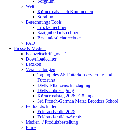
Sorghum
Welt
Körnermais nach Kontinenten
Sorghum
Berechnungs-Tools
Trockenrechner
Saatgutbedarfsrechner
Bestandesdichterechner
FAQ
Presse & Medien
Fachzeitschrift „mais“
Downloadcenter
Lexikon
Veranstaltungen
Tagung des AS Futterkonservierung und
Fütterung
DMK-Pflanzenschutztagung
DMK-Jahrestagung
Körnermaistag 2026 | Göttingen
3rd French-German Maize Breeders School
Feldrandschilder
Feldrandschild 2026
Feldrandschilder-Archiv
Medien- / Produktbestellung
Filme