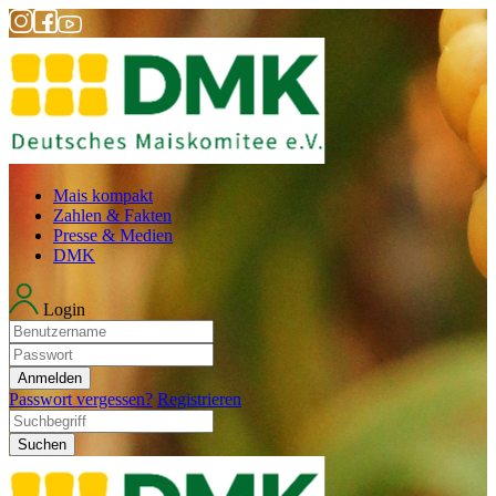
Mais kompakt
Zahlen & Fakten
Presse & Medien
DMK
Login
Anmelden
Passwort vergessen?
Registrieren
Suchen