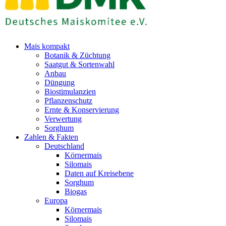
Mais kompakt
Botanik & Züchtung
Saatgut & Sortenwahl
Anbau
Düngung
Biostimulanzien
Pflanzenschutz
Ernte & Konservierung
Verwertung
Sorghum
Zahlen & Fakten
Deutschland
Körnermais
Silomais
Daten auf Kreisebene
Sorghum
Biogas
Europa
Körnermais
Silomais