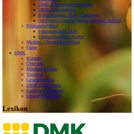
DMK-Pflanzenschutztagung
DMK-Jahrestagung
Körnermaistag 2026 | Göttingen
3rd French-German Maize Breeders School
Feldrandschilder
Feldrandschild 2026
Feldrandschilder-Archiv
Medien- / Produktbestellung
Filme
DMK
Kontakt
Über uns
Mitglied werden
Vorstand
Geschäftsstelle
DMK-Förderpreis
Goldenes Maiskorn
Unsere Mitglieder
Lexikon