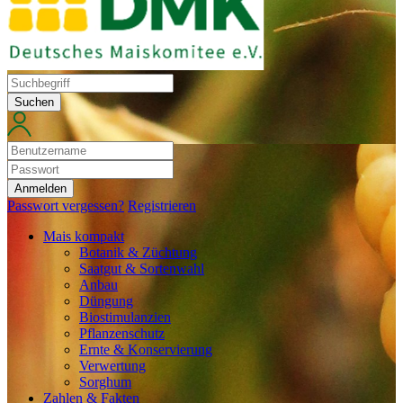
Suchen
Anmelden
Passwort vergessen?
Registrieren
Mais kompakt
Botanik & Züchtung
Saatgut & Sortenwahl
Anbau
Düngung
Biostimulanzien
Pflanzenschutz
Ernte & Konservierung
Verwertung
Sorghum
Zahlen & Fakten