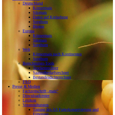
Deutschland
Körnermais
Silomais
Daten auf Kreisebene
Sorghum
Biogas
Europa
Körnermais
Silomais
Sorghum
Welt
Körnermais nach Kontinenten
Sorghum
Berechnungs-Tools
Trockenrechner
Saatgutbedarfsrechner
Bestandesdichterechner
FAQ
Presse & Medien
Fachzeitschrift „mais“
Downloadcenter
Lexikon
Veranstaltungen
Tagung des AS Futterkonservierung und
Fütterung