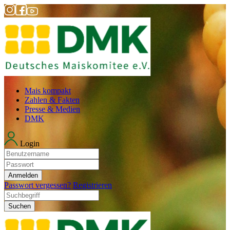
Mais kompakt
Zahlen & Fakten
Presse & Medien
DMK
Login
Anmelden
Passwort vergessen?
Registrieren
Suchen