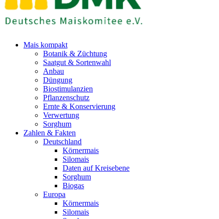
Mais kompakt
Botanik & Züchtung
Saatgut & Sortenwahl
Anbau
Düngung
Biostimulanzien
Pflanzenschutz
Ernte & Konservierung
Verwertung
Sorghum
Zahlen & Fakten
Deutschland
Körnermais
Silomais
Daten auf Kreisebene
Sorghum
Biogas
Europa
Körnermais
Silomais