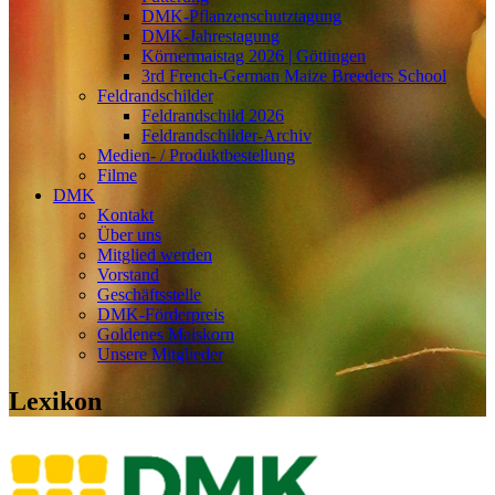
DMK-Pflanzenschutztagung
DMK-Jahrestagung
Körnermaistag 2026 | Göttingen
3rd French-German Maize Breeders School
Feldrandschilder
Feldrandschild 2026
Feldrandschilder-Archiv
Medien- / Produktbestellung
Filme
DMK
Kontakt
Über uns
Mitglied werden
Vorstand
Geschäftsstelle
DMK-Förderpreis
Goldenes Maiskorn
Unsere Mitglieder
Lexikon