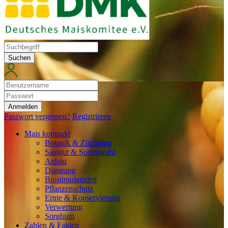
Suchen
Anmelden
Passwort vergessen?
Registrieren
Mais kompakt
Botanik & Züchtung
Saatgut & Sortenwahl
Anbau
Düngung
Biostimulanzien
Pflanzenschutz
Ernte & Konservierung
Verwertung
Sorghum
Zahlen & Fakten