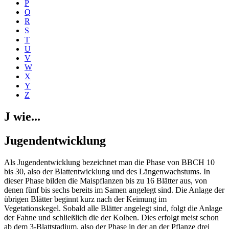
P
Q
R
S
T
U
V
W
X
Y
Z
J wie...
Jugendentwicklung
Als Jugendentwicklung bezeichnet man die Phase von BBCH 10
bis 30, also der Blattentwicklung und des Längenwachstums. In
dieser Phase bilden die Maispflanzen bis zu 16 Blätter aus, von
denen fünf bis sechs bereits im Samen angelegt sind. Die Anlage der
übrigen Blätter beginnt kurz nach der Keimung im
Vegetationskegel. Sobald alle Blätter angelegt sind, folgt die Anlage
der Fahne und schließlich die der Kolben. Dies erfolgt meist schon
ab dem 3-Blattstadium, also der Phase in der an der Pflanze drei