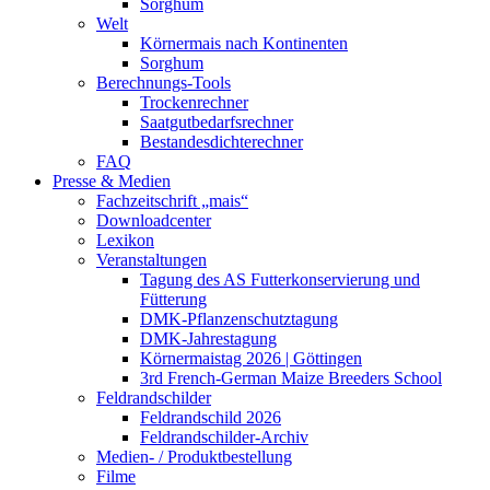
Sorghum
Welt
Körnermais nach Kontinenten
Sorghum
Berechnungs-Tools
Trockenrechner
Saatgutbedarfsrechner
Bestandesdichterechner
FAQ
Presse & Medien
Fachzeitschrift „mais“
Downloadcenter
Lexikon
Veranstaltungen
Tagung des AS Futterkonservierung und
Fütterung
DMK-Pflanzenschutztagung
DMK-Jahrestagung
Körnermaistag 2026 | Göttingen
3rd French-German Maize Breeders School
Feldrandschilder
Feldrandschild 2026
Feldrandschilder-Archiv
Medien- / Produktbestellung
Filme