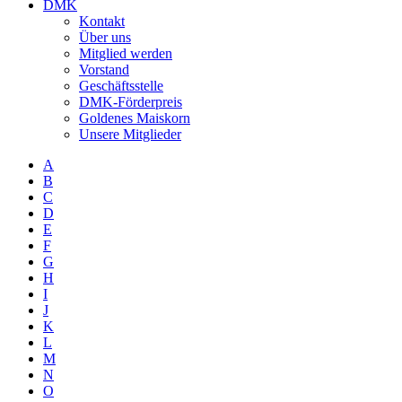
DMK
Kontakt
Über uns
Mitglied werden
Vorstand
Geschäftsstelle
DMK-Förderpreis
Goldenes Maiskorn
Unsere Mitglieder
A
B
C
D
E
F
G
H
I
J
K
L
M
N
O