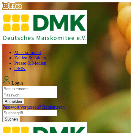
Mais kompakt
Zahlen & Fakten
Presse & Medien
DMK
Login
Anmelden
Passwort vergessen?
Registrieren
Suchen