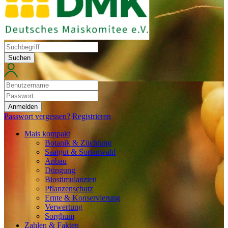
Suchen
Anmelden
Passwort vergessen?
Registrieren
Mais kompakt
Botanik & Züchtung
Saatgut & Sortenwahl
Anbau
Düngung
Biostimulanzien
Pflanzenschutz
Ernte & Konservierung
Verwertung
Sorghum
Zahlen & Fakten