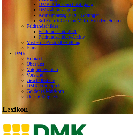
DMK-Pflanzenschutztagung
DMK-Jahrestagung
Körnermaistag 2026 | Göttingen
3rd French-German Maize Breeders School
Feldrandschilder
Feldrandschild 2026
Feldrandschilder-Archiv
Medien- / Produktbestellung
Filme
DMK
Kontakt
Über uns
Mitglied werden
Vorstand
Geschäftsstelle
DMK-Förderpreis
Goldenes Maiskorn
Unsere Mitglieder
Lexikon