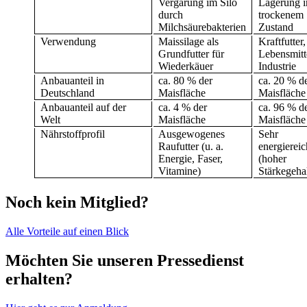
Vergärung im Silo
Lagerung i
durch
trockenem
Milchsäurebakterien
Zustand
Verwendung
Maissilage als
Kraftfutter,
Grundfutter für
Lebensmitt
Wiederkäuer
Industrie
Anbauanteil in
ca. 80 % der
ca. 20 % d
Deutschland
Maisfläche
Maisfläche
Anbauanteil auf der
ca. 4 % der
ca. 96 % d
Welt
Maisfläche
Maisfläche
Nährstoffprofil
Ausgewogenes
Sehr
Raufutter (u. a.
energiereic
Energie, Faser,
(hoher
Vitamine)
Stärkegehal
Noch kein Mitglied?
Alle Vorteile auf einen Blick
Möchten Sie unseren Pressedienst
erhalten?