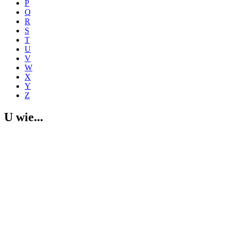
P
Q
R
S
T
U
V
W
X
Y
Z
U wie...