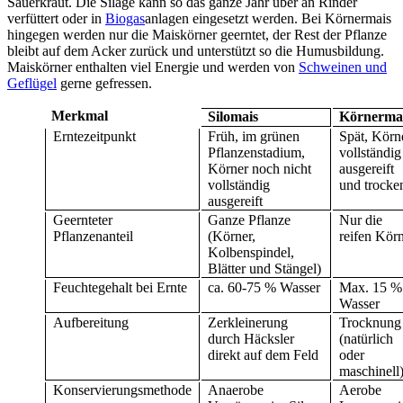
Sauerkraut. Die Silage kann so das ganze Jahr über an Rinder
verfüttert oder in
Biogas
anlagen eingesetzt werden. Bei Körnermais
hingegen werden nur die Maiskörner geerntet, der Rest der Pflanze
bleibt auf dem Acker zurück und unterstützt so die Humusbildung.
Maiskörner enthalten viel Energie und werden von
Schweinen und
Geflügel
gerne gefressen.
Merkmal
Silomais
Körnerma
Erntezeitpunkt
Früh, im grünen
Spät, Körn
Pflanzenstadium,
vollständig
Körner noch nicht
ausgereift
vollständig
und trocke
ausgereift
Geernteter
Ganze Pflanze
Nur die
Pflanzenanteil
(Körner,
reifen Kör
Kolbenspindel,
Blätter und Stängel)
Feuchtegehalt bei Ernte
ca. 60-75 % Wasser
Max. 15 %
Wasser
Aufbereitung
Zerkleinerung
Trocknung
durch Häcksler
(natürlich
direkt auf dem Feld
oder
maschinell
Konservierungsmethode
Anaerobe
Aerobe