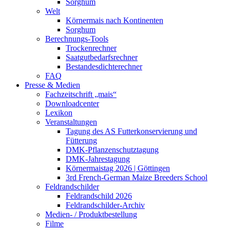
Sorghum
Welt
Körnermais nach Kontinenten
Sorghum
Berechnungs-Tools
Trockenrechner
Saatgutbedarfsrechner
Bestandesdichterechner
FAQ
Presse & Medien
Fachzeitschrift „mais“
Downloadcenter
Lexikon
Veranstaltungen
Tagung des AS Futterkonservierung und
Fütterung
DMK-Pflanzenschutztagung
DMK-Jahrestagung
Körnermaistag 2026 | Göttingen
3rd French-German Maize Breeders School
Feldrandschilder
Feldrandschild 2026
Feldrandschilder-Archiv
Medien- / Produktbestellung
Filme