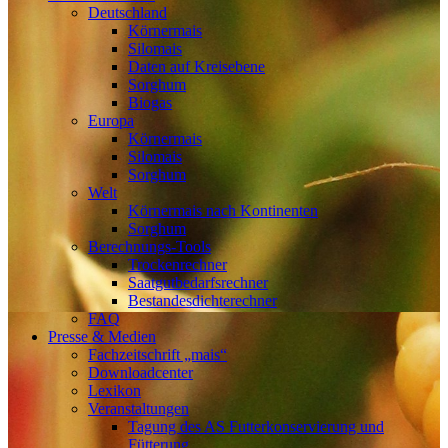
Deutschland
Körnermais
Silomais
Daten auf Kreisebene
Sorghum
Biogas
Europa
Körnermais
Silomais
Sorghum
Welt
Körnermais nach Kontinenten
Sorghum
Berechnungs-Tools
Trockenrechner
Saatgutbedarfsrechner
Bestandesdichterechner
FAQ
Presse & Medien
Fachzeitschrift „mais“
Downloadcenter
Lexikon
Veranstaltungen
Tagung des AS Futterkonservierung und
Fütterung