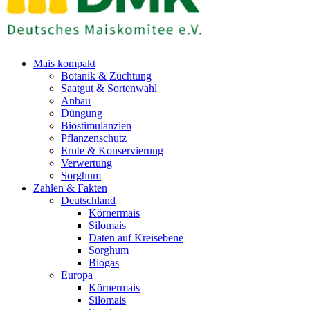
Mais kompakt
Botanik & Züchtung
Saatgut & Sortenwahl
Anbau
Düngung
Biostimulanzien
Pflanzenschutz
Ernte & Konservierung
Verwertung
Sorghum
Zahlen & Fakten
Deutschland
Körnermais
Silomais
Daten auf Kreisebene
Sorghum
Biogas
Europa
Körnermais
Silomais