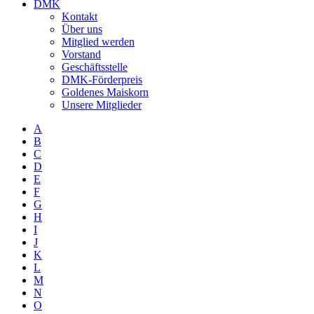
DMK
Kontakt
Über uns
Mitglied werden
Vorstand
Geschäftsstelle
DMK-Förderpreis
Goldenes Maiskorn
Unsere Mitglieder
A
B
C
D
E
F
G
H
I
J
K
L
M
N
O