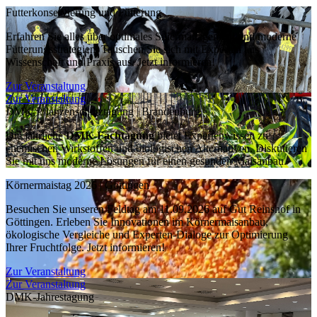
Futterkonservierung und Fütterung
Erfahren Sie alles über optimales Siliermanagement und moderne
Fütterungsstrategien. Tauschen Sie sich mit Experten aus
Wissenschaft und Praxis aus. Jetzt informieren!
Zur Veranstaltung
Zur Veranstaltung
DMK-Pflanzenschutztagung | Brandenburg
Die jährliche
DMK-Fachtagung
bietet Expertenwissen zu
chemischen Wirkstoffen und biologischen Alternativen. Diskutieren
Sie mit uns moderne Lösungen für einen gesunden Maisanbau.
Körnermaistag 2026 | Göttingen
Besuchen Sie unseren Feldtag am 11.09.2026 auf Gut Reinshof in
Göttingen. Erleben Sie Innovationen im Körnermaisanbau,
ökologische Vergleiche und Experten-Dialoge zur Optimierung
Ihrer Fruchtfolge. Jetzt informieren!
Zur Veranstaltung
Zur Veranstaltung
DMK-Jahrestagung