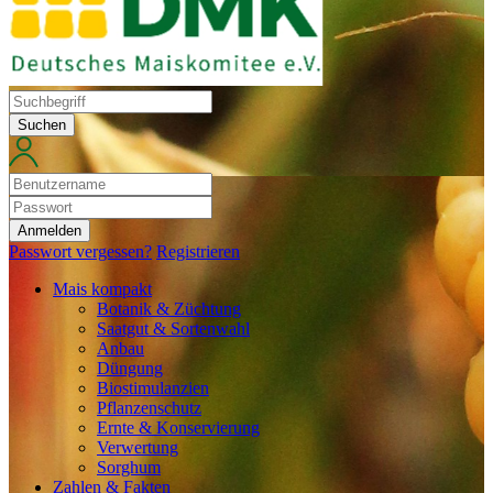
Suchen
Anmelden
Passwort vergessen?
Registrieren
Mais kompakt
Botanik & Züchtung
Saatgut & Sortenwahl
Anbau
Düngung
Biostimulanzien
Pflanzenschutz
Ernte & Konservierung
Verwertung
Sorghum
Zahlen & Fakten