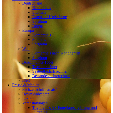
Deutschland
Körnermais
Silomais
Daten auf Kreisebene
Sorghum
Biogas
Europa
Körnermais
Silomais
Sorghum
Welt
Körnermais nach Kontinenten
Sorghum
Berechnungs-Tools
Trockenrechner
Saatgutbedarfsrechner
Bestandesdichterechner
FAQ
Presse & Medien
Fachzeitschrift „mais“
Downloadcenter
Lexikon
Veranstaltungen
Tagung des AS Futterkonservierung und
Fütterung