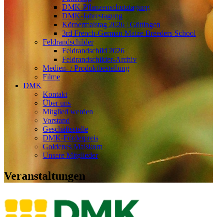
DMK-Pflanzenschutztagung
DMK-Jahrestagung
Körnermaistag 2026 | Göttingen
3rd French-German Maize Breeders School
Feldrandschilder
Feldrandschild 2026
Feldrandschilder-Archiv
Medien- / Produktbestellung
Filme
DMK
Kontakt
Über uns
Mitglied werden
Vorstand
Geschäftsstelle
DMK-Förderpreis
Goldenes Maiskorn
Unsere Mitglieder
Veranstaltungen