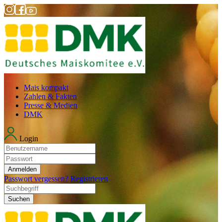
Mais kompakt
Zahlen & Fakten
Presse & Medien
DMK
Login
Anmelden
Passwort vergessen?
Registrieren
Suchen