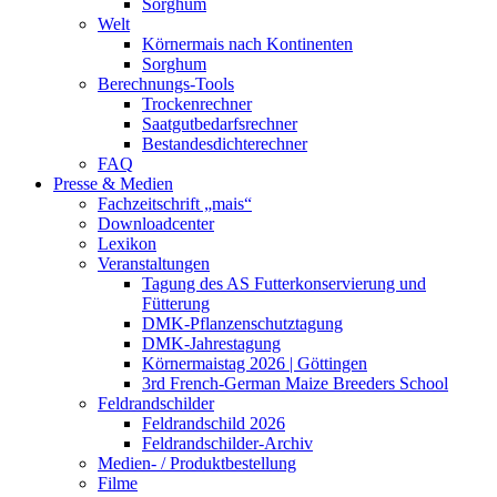
Sorghum
Welt
Körnermais nach Kontinenten
Sorghum
Berechnungs-Tools
Trockenrechner
Saatgutbedarfsrechner
Bestandesdichterechner
FAQ
Presse & Medien
Fachzeitschrift „mais“
Downloadcenter
Lexikon
Veranstaltungen
Tagung des AS Futterkonservierung und
Fütterung
DMK-Pflanzenschutztagung
DMK-Jahrestagung
Körnermaistag 2026 | Göttingen
3rd French-German Maize Breeders School
Feldrandschilder
Feldrandschild 2026
Feldrandschilder-Archiv
Medien- / Produktbestellung
Filme