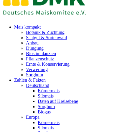
Mais kompakt
Botanik & Züchtung
Saatgut & Sortenwahl
Anbau
Düngung
Biostimulanzien
Pflanzenschutz
Ernte & Konservierung
Verwertung
Sorghum
Zahlen & Fakten
Deutschland
Körnermais
Silomais
Daten auf Kreisebene
Sorghum
Biogas
Europa
Körnermais
Silomais