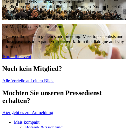
Die jährliche DMK-Jahrestagung vereint die
Mitgliederversammlung mit feierlichen Ehrungen. Zudem bietet die
öffentliche Vortragstagung der Ausschüsse für Ökonomie, Markt
sowie Züchtung, Sorten- und Sortenwesen wertvolle Fachimpulse.
3rd Maize Breeders School | Bonn
Discover the latest in genetics and breeding. Meet top scientists and
industry experts to expand your network. Join the dialogue and stay
informed!
About the event
Noch kein Mitglied?
Alle Vorteile auf einen Blick
Möchten Sie unseren Pressedienst
erhalten?
Hier geht es zur Anmeldung
Mais kompakt
Botanik & Züchtung