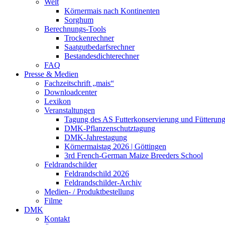
Welt
Körnermais nach Kontinenten
Sorghum
Berechnungs-Tools
Trockenrechner
Saatgutbedarfsrechner
Bestandesdichterechner
FAQ
Presse & Medien
Fachzeitschrift „mais“
Downloadcenter
Lexikon
Veranstaltungen
Tagung des AS Futterkonservierung und Fütterun
DMK-Pflanzenschutztagung
DMK-Jahrestagung
Körnermaistag 2026 | Göttingen
3rd French-German Maize Breeders School
Feldrandschilder
Feldrandschild 2026
Feldrandschilder-Archiv
Medien- / Produktbestellung
Filme
DMK
Kontakt