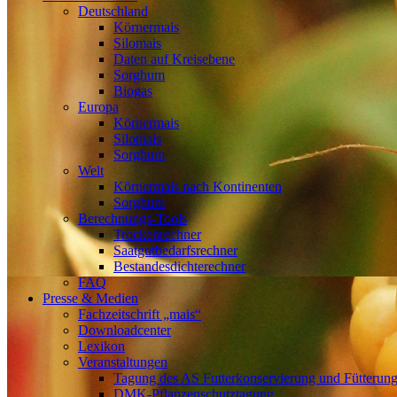
Deutschland
Körnermais
Silomais
Daten auf Kreisebene
Sorghum
Biogas
Europa
Körnermais
Silomais
Sorghum
Welt
Körnermais nach Kontinenten
Sorghum
Berechnungs-Tools
Trockenrechner
Saatgutbedarfsrechner
Bestandesdichterechner
FAQ
Presse & Medien
Fachzeitschrift „mais“
Downloadcenter
Lexikon
Veranstaltungen
Tagung des AS Futterkonservierung und Fütterun
DMK-Pflanzenschutztagung