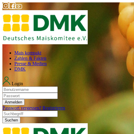
Mais kompakt
Zahlen & Fakten
Presse & Medien
DMK
Login
Anmelden
Passwort vergessen?
Registrieren
Suchen