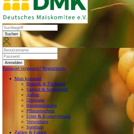
Suchen
Anmelden
Passwort vergessen?
Registrieren
Mais kompakt
Botanik & Züchtung
Saatgut & Sortenwahl
Anbau
Düngung
Biostimulanzien
Pflanzenschutz
Ernte & Konservierung
Verwertung
Sorghum
Zahlen & Fakten