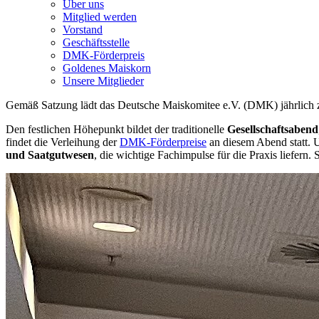
Über uns
Mitglied werden
Vorstand
Geschäftsstelle
DMK-Förderpreis
Goldenes Maiskorn
Unsere Mitglieder
Gemäß Satzung lädt das Deutsche Maiskomitee e.V. (DMK) jährlich z
Den festlichen Höhepunkt bildet der traditionelle
Gesellschaftsabend
findet die Verleihung der
DMK-Förderpreise
an diesem Abend statt. 
und Saatgutwesen
, die wichtige Fachimpulse für die Praxis liefern