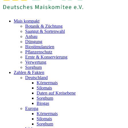
Mais kompakt
Botanik & Züchtung
Saatgut & Sortenwahl
Anbau
Düngung
Biostimulanzien
Pflanzenschutz
Ernte & Konservierung
Verwertung
Sorghum
Zahlen & Fakten
Deutschland
Körnermais
Silomais
Daten auf Kreisebene
Sorghum
Biogas
Europa
Körnermais
Silomais
Sorghum