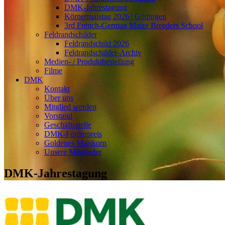
DMK-Jahrestagung
Körnermaistag 2026 | Göttingen
3rd French-German Maize Breeders School
Feldrandschilder
Feldrandschild 2026
Feldrandschilder-Archiv
Medien- / Produktbestellung
Filme
DMK
Kontakt
Über uns
Mitglied werden
Vorstand
Geschäftsstelle
DMK-Förderpreis
Goldenes Maiskorn
Unsere Mitglieder
DMK-Jahrestagung