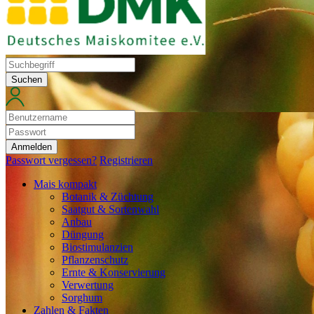
Suchen
Anmelden
Passwort vergessen?
Registrieren
Mais kompakt
Botanik & Züchtung
Saatgut & Sortenwahl
Anbau
Düngung
Biostimulanzien
Pflanzenschutz
Ernte & Konservierung
Verwertung
Sorghum
Zahlen & Fakten