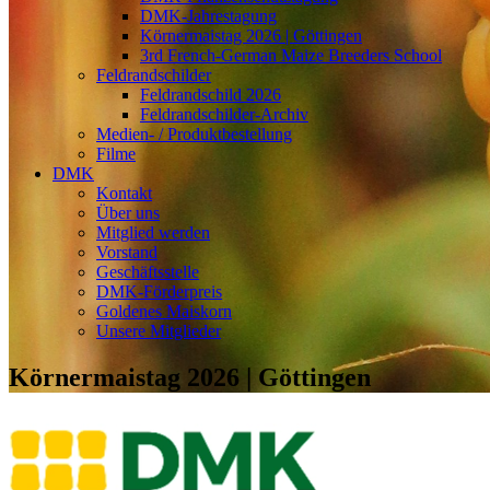
DMK-Jahrestagung
Körnermaistag 2026 | Göttingen
3rd French-German Maize Breeders School
Feldrandschilder
Feldrandschild 2026
Feldrandschilder-Archiv
Medien- / Produktbestellung
Filme
DMK
Kontakt
Über uns
Mitglied werden
Vorstand
Geschäftsstelle
DMK-Förderpreis
Goldenes Maiskorn
Unsere Mitglieder
Körnermaistag 2026 | Göttingen