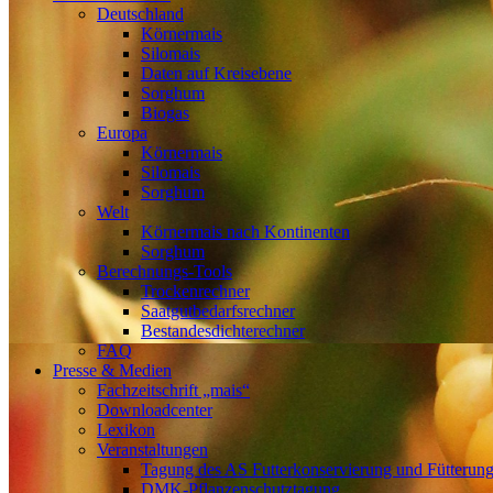
Deutschland
Körnermais
Silomais
Daten auf Kreisebene
Sorghum
Biogas
Europa
Körnermais
Silomais
Sorghum
Welt
Körnermais nach Kontinenten
Sorghum
Berechnungs-Tools
Trockenrechner
Saatgutbedarfsrechner
Bestandesdichterechner
FAQ
Presse & Medien
Fachzeitschrift „mais“
Downloadcenter
Lexikon
Veranstaltungen
Tagung des AS Futterkonservierung und Fütterun
DMK-Pflanzenschutztagung