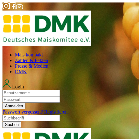
Mais kompakt
Zahlen & Fakten
Presse & Medien
DMK
Login
Anmelden
Passwort vergessen?
Registrieren
Suchen