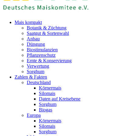
Mais kompakt
Botanik & Züchtung
Saatgut & Sortenwahl
Anbau
Düngung
Biostimulanzien
Pflanzenschutz
Ernte & Konservierung
Verwertung
Sorghum
Zahlen & Fakten
Deutschland
Körnermais
Silomais
Daten auf Kreisebene
Sorghum
Biogas
Europa
Körnermais
Silomais
Sorghum