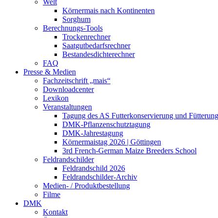
Welt
Körnermais nach Kontinenten
Sorghum
Berechnungs-Tools
Trockenrechner
Saatgutbedarfsrechner
Bestandesdichterechner
FAQ
Presse & Medien
Fachzeitschrift „mais“
Downloadcenter
Lexikon
Veranstaltungen
Tagung des AS Futterkonservierung und Fütterun
DMK-Pflanzenschutztagung
DMK-Jahrestagung
Körnermaistag 2026 | Göttingen
3rd French-German Maize Breeders School
Feldrandschilder
Feldrandschild 2026
Feldrandschilder-Archiv
Medien- / Produktbestellung
Filme
DMK
Kontakt