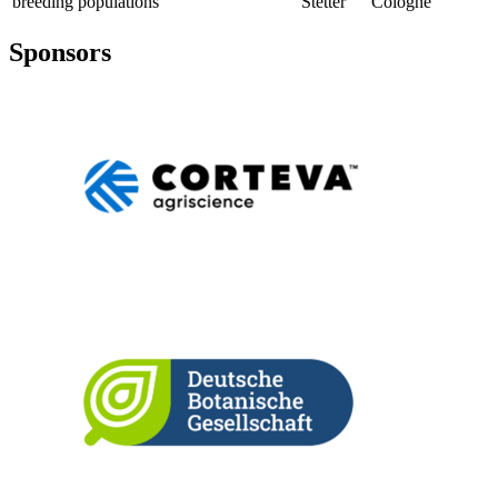
breeding populations
Stetter
Cologne
Sponsors