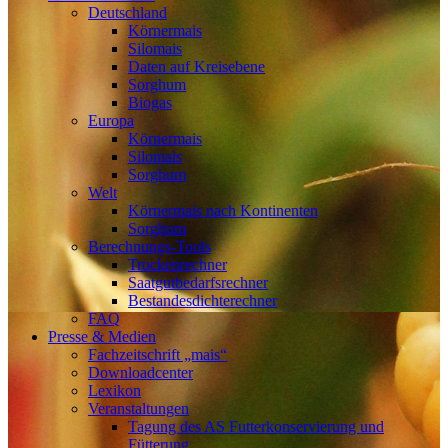
Deutschland
Körnermais
Silomais
Daten auf Kreisebene
Sorghum
Biogas
Europa
Körnermais
Silomais
Sorghum
Welt
Körnermais nach Kontinenten
Sorghum
Berechnungs-Tools
Trockenrechner
Saatgutbedarfsrechner
Bestandesdichterechner
FAQ
Presse & Medien
Fachzeitschrift „mais“
Downloadcenter
Lexikon
Veranstaltungen
Tagung des AS Futterkonservierung und
Fütterung