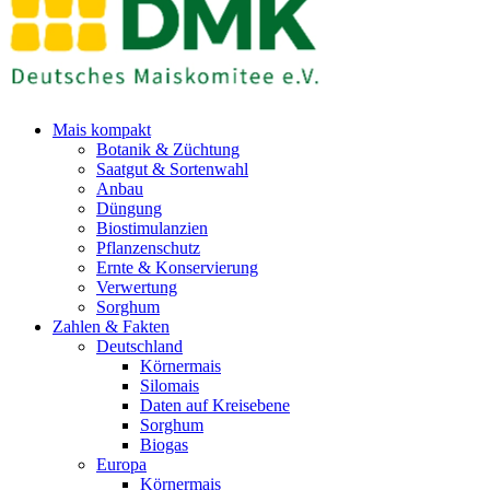
Mais kompakt
Botanik & Züchtung
Saatgut & Sortenwahl
Anbau
Düngung
Biostimulanzien
Pflanzenschutz
Ernte & Konservierung
Verwertung
Sorghum
Zahlen & Fakten
Deutschland
Körnermais
Silomais
Daten auf Kreisebene
Sorghum
Biogas
Europa
Körnermais