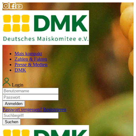
Mais kompakt
Zahlen & Fakten
Presse & Medien
DMK
Login
Anmelden
Passwort vergessen?
Registrieren
Suchen