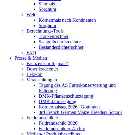
Silomais
Sorghum
Welt
Körnermais nach Kontinenten
Sorghum
Berechnungs-Tools
Trockenrechner
Saatgutbedarfsrechner
Bestandesdichterechner
FAQ
Presse & Medien
Fachzeitschrift „mais“
Downloadcenter
Lexikon
Veranstaltungen
Tagung des AS Futterkonservierung und
Fütterung
DMK-Pflanzenschutztagung
DMK-Jahrestagung
Körnermaistag 2026 | Göttingen
3rd French-German Maize Breeders School
Feldrandschilder
Feldrandschild 2026
Feldrandschilder-Archiv
Medien- / Produktbestellung