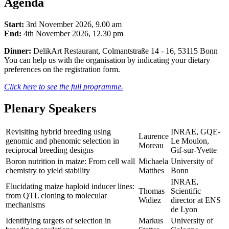
Agenda
Start:
3rd November 2026, 9.00 am
End:
4th November 2026, 12.30 pm
Dinner:
DelikArt Restaurant, Colmantstraße 14 - 16, 53115 Bonn
You can help us with the organisation by indicating your dietary
preferences on the registration form.
Click here to see the full programme.
Plenary Speakers
Revisiting hybrid breeding using
INRAE, GQE-
Laurence
genomic and phenomic selection in
Le Moulon,
Moreau
reciprocal breeding designs
Gif-sur-Yvette
Boron nutrition in maize: From cell wall
Michaela
University of
chemistry to yield stability
Matthes
Bonn
INRAE,
Elucidating maize haploid inducer lines:
Thomas
Scientific
from QTL cloning to molecular
Widiez
director at ENS
mechanisms
de Lyon
Identifying targets of selection in
Markus
University of