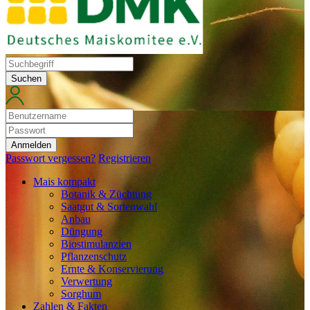
Suchen
Anmelden
Passwort vergessen?
Registrieren
Mais kompakt
Botanik & Züchtung
Saatgut & Sortenwahl
Anbau
Düngung
Biostimulanzien
Pflanzenschutz
Ernte & Konservierung
Verwertung
Sorghum
Zahlen & Fakten