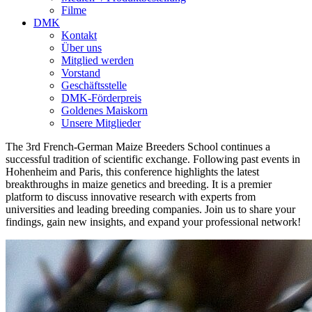
Filme
DMK
Kontakt
Über uns
Mitglied werden
Vorstand
Geschäftsstelle
DMK-Förderpreis
Goldenes Maiskorn
Unsere Mitglieder
The 3rd French-German Maize Breeders School continues a
successful tradition of scientific exchange. Following past events in
Hohenheim and Paris, this conference highlights the latest
breakthroughs in maize genetics and breeding. It is a premier
platform to discuss innovative research with experts from
universities and leading breeding companies. Join us to share your
findings, gain new insights, and expand your professional network!