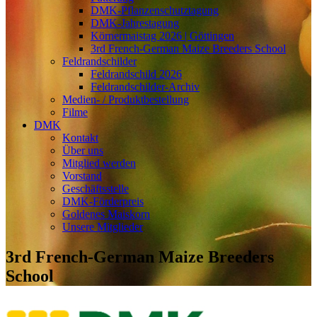
DMK-Pflanzenschutztagung
DMK-Jahrestagung
Körnermaistag 2026 | Göttingen
3rd French-German Maize Breeders School
Feldrandschilder
Feldrandschild 2026
Feldrandschilder-Archiv
Medien- / Produktbestellung
Filme
DMK
Kontakt
Über uns
Mitglied werden
Vorstand
Geschäftsstelle
DMK-Förderpreis
Goldenes Maiskorn
Unsere Mitglieder
3rd French-German Maize Breeders
School