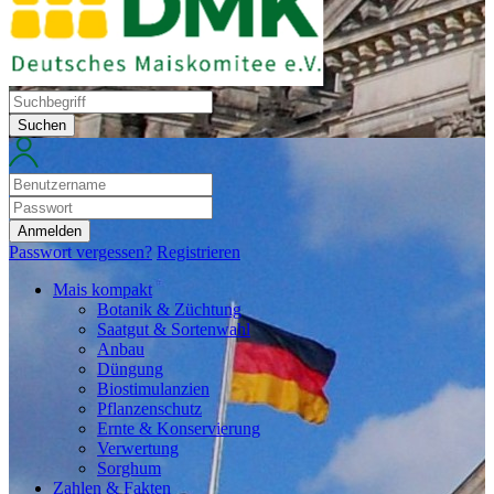
Suchen
Anmelden
Passwort vergessen?
Registrieren
Mais kompakt
Botanik & Züchtung
Saatgut & Sortenwahl
Anbau
Düngung
Biostimulanzien
Pflanzenschutz
Ernte & Konservierung
Verwertung
Sorghum
Zahlen & Fakten