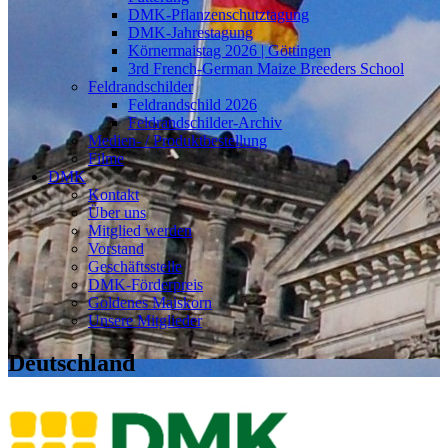
DMK-Pflanzenschutztagung
DMK-Jahrestagung
Körnermaistag 2026 | Göttingen
3rd French-German Maize Breeders School
Feldrandschilder
Feldrandschild 2026
Feldrandschilder-Archiv
Medien- / Produktbestellung
Filme
DMK
Kontakt
Über uns
Mitglied werden
Vorstand
Geschäftsstelle
DMK-Förderpreis
Goldenes Maiskorn
Unsere Mitglieder
Deutschland