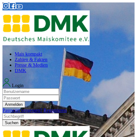
Mais kompakt
Zahlen & Fakten
Presse & Medien
DMK
Login
Anmelden
Passwort vergessen?
Registrieren
Suchen