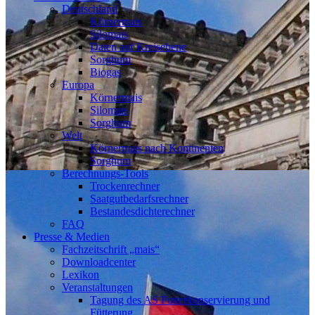
Deutschland
Körnermais
Silomais
Daten auf Kreisebene
Sorghum
Biogas
Europa
Körnermais
Silomais
Sorghum
Welt
Körnermais nach Kontinenten
Sorghum
Berechnungs-Tools
Trockenrechner
Saatgutbedarfsrechner
Bestandesdichterechner
FAQ
Presse & Medien
Fachzeitschrift „mais“
Downloadcenter
Lexikon
Veranstaltungen
Tagung des AS Futterkonservierung und
Fütterung