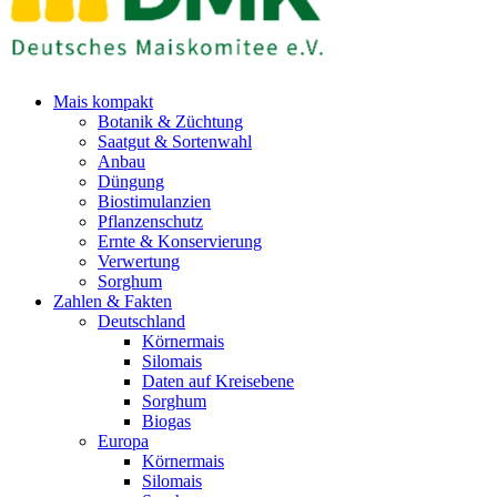
Mais kompakt
Botanik & Züchtung
Saatgut & Sortenwahl
Anbau
Düngung
Biostimulanzien
Pflanzenschutz
Ernte & Konservierung
Verwertung
Sorghum
Zahlen & Fakten
Deutschland
Körnermais
Silomais
Daten auf Kreisebene
Sorghum
Biogas
Europa
Körnermais
Silomais