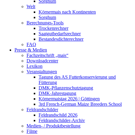
Sorghum
Welt
Körnermais nach Kontinenten
Sorghum
Berechnungs-Tools
Trockenrechner
Saatgutbedarfsrechner
Bestandesdichterechner
FAQ
Presse & Medien
Fachzeitschrift „mais“
Downloadcenter
Lexikon
Veranstaltungen
Tagung des AS Futterkonservierung und
Fütterung
DMK-Pflanzenschutztagung
DMK-Jahrestagung
Körnermaistag 2026 | Göttingen
3rd French-German Maize Breeders School
Feldrandschilder
Feldrandschild 2026
Feldrandschilder-Archiv
Medien- / Produktbestellung
Filme