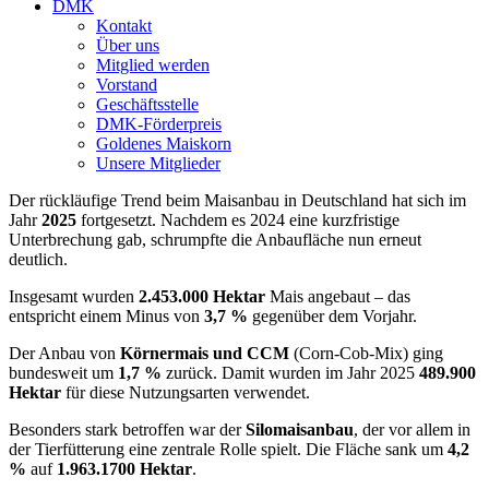
DMK
Kontakt
Über uns
Mitglied werden
Vorstand
Geschäftsstelle
DMK-Förderpreis
Goldenes Maiskorn
Unsere Mitglieder
Der rückläufige Trend beim Maisanbau in Deutschland hat sich im
Jahr
2025
fortgesetzt. Nachdem es 2024 eine kurzfristige
Unterbrechung gab, schrumpfte die Anbaufläche nun erneut
deutlich.
Insgesamt wurden
2.453.000 Hektar
Mais angebaut – das
entspricht einem Minus von
3,7 %
gegenüber dem Vorjahr.
Der Anbau von
Körnermais und CCM
(Corn-Cob-Mix) ging
bundesweit um
1,7 %
zurück. Damit wurden im Jahr 2025
489.900
Hektar
für diese Nutzungsarten verwendet.
Besonders stark betroffen war der
Silomaisanbau
, der vor allem in
der Tierfütterung eine zentrale Rolle spielt. Die Fläche sank um
4,2
%
auf
1.963.1700 Hektar
.