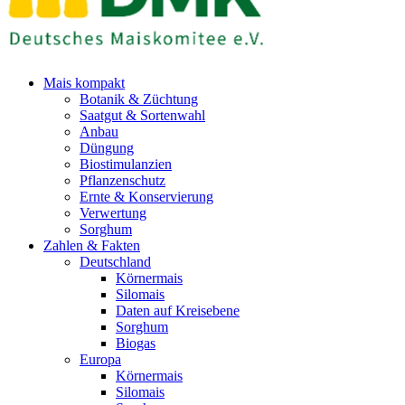
Mais kompakt
Botanik & Züchtung
Saatgut & Sortenwahl
Anbau
Düngung
Biostimulanzien
Pflanzenschutz
Ernte & Konservierung
Verwertung
Sorghum
Zahlen & Fakten
Deutschland
Körnermais
Silomais
Daten auf Kreisebene
Sorghum
Biogas
Europa
Körnermais
Silomais