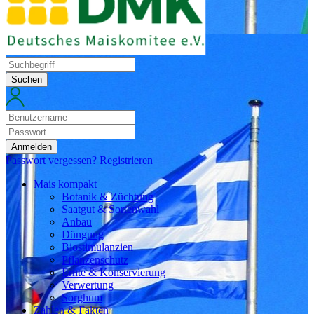
Suchen
Anmelden
Passwort vergessen?
Registrieren
Mais kompakt
Botanik & Züchtung
Saatgut & Sortenwahl
Anbau
Düngung
Biostimulanzien
Pflanzenschutz
Ernte & Konservierung
Verwertung
Sorghum
Zahlen & Fakten