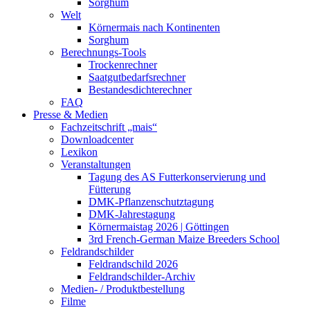
Sorghum
Welt
Körnermais nach Kontinenten
Sorghum
Berechnungs-Tools
Trockenrechner
Saatgutbedarfsrechner
Bestandesdichterechner
FAQ
Presse & Medien
Fachzeitschrift „mais“
Downloadcenter
Lexikon
Veranstaltungen
Tagung des AS Futterkonservierung und
Fütterung
DMK-Pflanzenschutztagung
DMK-Jahrestagung
Körnermaistag 2026 | Göttingen
3rd French-German Maize Breeders School
Feldrandschilder
Feldrandschild 2026
Feldrandschilder-Archiv
Medien- / Produktbestellung
Filme