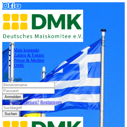
Mais kompakt
Zahlen & Fakten
Presse & Medien
DMK
Login
Anmelden
Passwort vergessen?
Registrieren
Suchen