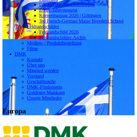
DMK-Pflanzenschutztagung
DMK-Jahrestagung
Körnermaistag 2026 | Göttingen
3rd French-German Maize Breeders School
Feldrandschilder
Feldrandschild 2026
Feldrandschilder-Archiv
Medien- / Produktbestellung
Filme
DMK
Kontakt
Über uns
Mitglied werden
Vorstand
Geschäftsstelle
DMK-Förderpreis
Goldenes Maiskorn
Unsere Mitglieder
Europa