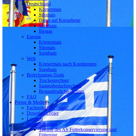
Deutschland
Körnermais
Silomais
Daten auf Kreisebene
Sorghum
Biogas
Europa
Körnermais
Silomais
Sorghum
Welt
Körnermais nach Kontinenten
Sorghum
Berechnungs-Tools
Trockenrechner
Saatgutbedarfsrechner
Bestandesdichterechner
FAQ
Presse & Medien
Fachzeitschrift „mais“
Downloadcenter
Lexikon
Veranstaltungen
Tagung des AS Futterkonservierung und
Fütterung