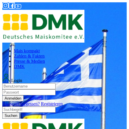
Mais kompakt
Zahlen & Fakten
Presse & Medien
DMK
Login
Anmelden
Passwort vergessen?
Registrieren
Suchen