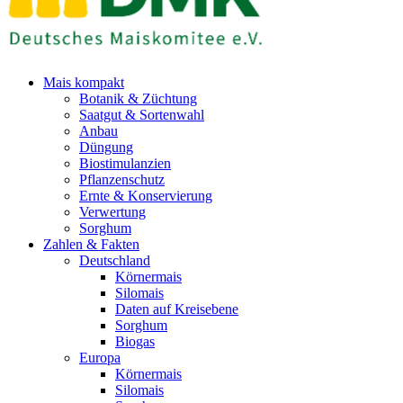
Mais kompakt
Botanik & Züchtung
Saatgut & Sortenwahl
Anbau
Düngung
Biostimulanzien
Pflanzenschutz
Ernte & Konservierung
Verwertung
Sorghum
Zahlen & Fakten
Deutschland
Körnermais
Silomais
Daten auf Kreisebene
Sorghum
Biogas
Europa
Körnermais
Silomais