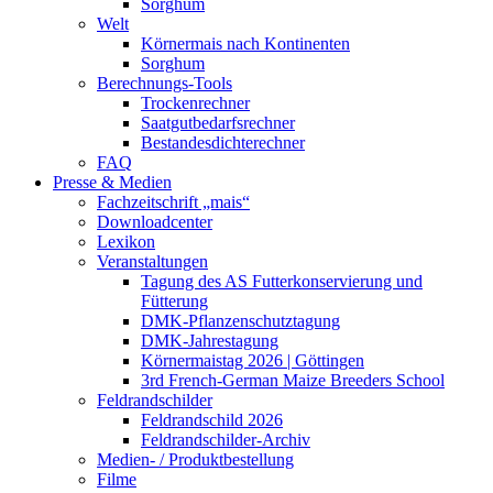
Sorghum
Welt
Körnermais nach Kontinenten
Sorghum
Berechnungs-Tools
Trockenrechner
Saatgutbedarfsrechner
Bestandesdichterechner
FAQ
Presse & Medien
Fachzeitschrift „mais“
Downloadcenter
Lexikon
Veranstaltungen
Tagung des AS Futterkonservierung und
Fütterung
DMK-Pflanzenschutztagung
DMK-Jahrestagung
Körnermaistag 2026 | Göttingen
3rd French-German Maize Breeders School
Feldrandschilder
Feldrandschild 2026
Feldrandschilder-Archiv
Medien- / Produktbestellung
Filme