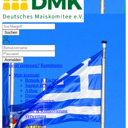
Suchen
Anmelden
Passwort vergessen?
Registrieren
Mais kompakt
Botanik & Züchtung
Saatgut & Sortenwahl
Anbau
Düngung
Biostimulanzien
Pflanzenschutz
Ernte & Konservierung
Verwertung
Sorghum
Zahlen & Fakten