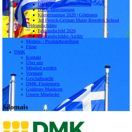
DMK-Pflanzenschutztagung
DMK-Jahrestagung
Körnermaistag 2026 | Göttingen
3rd French-German Maize Breeders School
Feldrandschilder
Feldrandschild 2026
Feldrandschilder-Archiv
Medien- / Produktbestellung
Filme
DMK
Kontakt
Über uns
Mitglied werden
Vorstand
Geschäftsstelle
DMK-Förderpreis
Goldenes Maiskorn
Unsere Mitglieder
Silomais