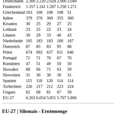
Deutschland
2.300
2.220
2.028
2.000
2.049
Frankreich
1.357
1.241
1.287
1.258
1.271
Griechenland
103
106
108
108
51
Italien
379
376
369
355
360
Kroatien
30
25
29
27
25
Lettland
23
25
22
23
24
Litauen
30
29
33
40
43
Niederlande
195
183
183
180
187
Österreich
87
85
83
95
88
Polen
674
692
637
611
646
Portugal
71
71
70
67
70
Rumänien
47
51
49
50
50
Slowakei
68
66
71
63
59
Slowenien
31
30
30
30
31
Spanien
115
118
120
114
114
Tschechien
226
217
212
223
224
Ungarn
62
68
81
67
58
EU-27
6.263
6.054
5.851
5.767
5.806
EU-27 | Silomais - Erntemenge