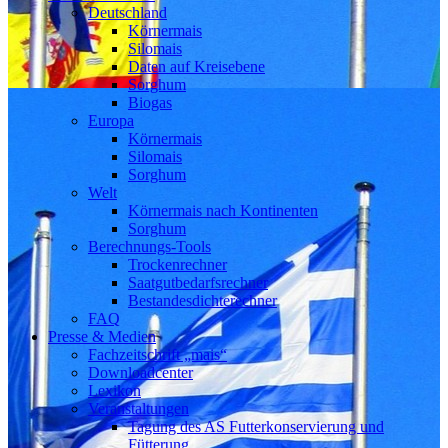
Deutschland
Körnermais
Silomais
Daten auf Kreisebene
Sorghum
Biogas
Europa
Körnermais
Silomais
Sorghum
Welt
Körnermais nach Kontinenten
Sorghum
Berechnungs-Tools
Trockenrechner
Saatgutbedarfsrechner
Bestandesdichterechner
FAQ
Presse & Medien
Fachzeitschrift „mais“
Downloadcenter
Lexikon
Veranstaltungen
Tagung des AS Futterkonservierung und
Fütterung