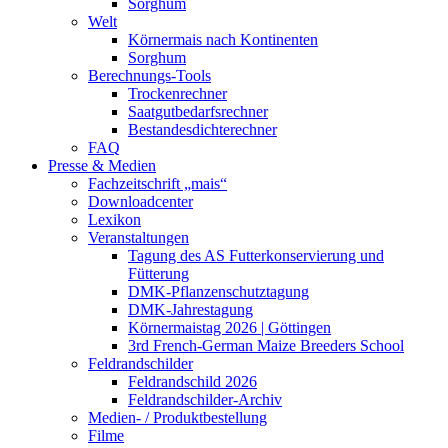
Sorghum
Welt
Körnermais nach Kontinenten
Sorghum
Berechnungs-Tools
Trockenrechner
Saatgutbedarfsrechner
Bestandesdichterechner
FAQ
Presse & Medien
Fachzeitschrift „mais“
Downloadcenter
Lexikon
Veranstaltungen
Tagung des AS Futterkonservierung und
Fütterung
DMK-Pflanzenschutztagung
DMK-Jahrestagung
Körnermaistag 2026 | Göttingen
3rd French-German Maize Breeders School
Feldrandschilder
Feldrandschild 2026
Feldrandschilder-Archiv
Medien- / Produktbestellung
Filme