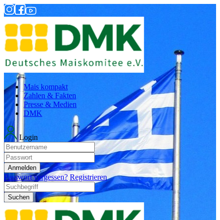
Mais kompakt
Zahlen & Fakten
Presse & Medien
DMK
Login
Anmelden
Passwort vergessen?
Registrieren
Suchen