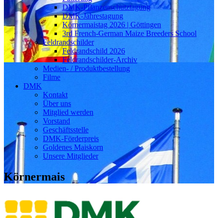
DMK-Pflanzenschutztagung
DMK-Jahrestagung
Körnermaistag 2026 | Göttingen
3rd French-German Maize Breeders School
Feldrandschilder
Feldrandschild 2026
Feldrandschilder-Archiv
Medien- / Produktbestellung
Filme
DMK
Kontakt
Über uns
Mitglied werden
Vorstand
Geschäftsstelle
DMK-Förderpreis
Goldenes Maiskorn
Unsere Mitglieder
Körnermais