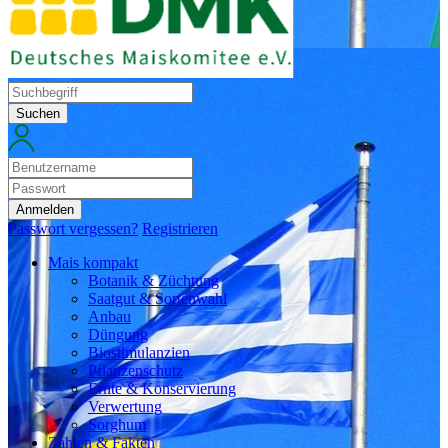
Suchen
Anmelden
Passwort vergessen?
Registrieren
Mais kompakt
Botanik & Züchtung
Saatgut & Sortenwahl
Anbau
Düngung
Biostimulanzien
Pflanzenschutz
Ernte & Konservierung
Verwertung
Sorghum
Zahlen & Fakten