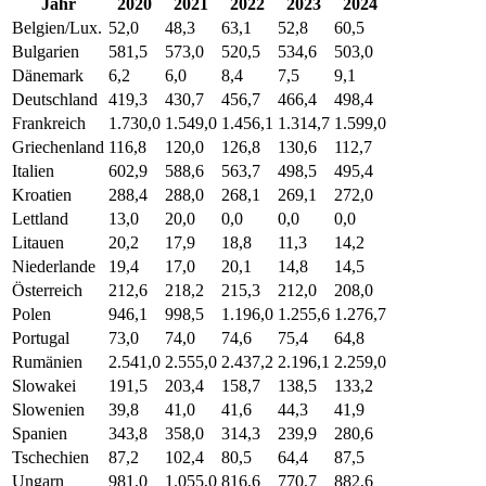
Jahr
2020
2021
2022
2023
2024
Belgien/Lux.
52,0
48,3
63,1
52,8
60,5
Bulgarien
581,5
573,0
520,5
534,6
503,0
Dänemark
6,2
6,0
8,4
7,5
9,1
Deutschland
419,3
430,7
456,7
466,4
498,4
Frankreich
1.730,0
1.549,0
1.456,1
1.314,7
1.599,0
Griechenland
116,8
120,0
126,8
130,6
112,7
Italien
602,9
588,6
563,7
498,5
495,4
Kroatien
288,4
288,0
268,1
269,1
272,0
Lettland
13,0
20,0
0,0
0,0
0,0
Litauen
20,2
17,9
18,8
11,3
14,2
Niederlande
19,4
17,0
20,1
14,8
14,5
Österreich
212,6
218,2
215,3
212,0
208,0
Polen
946,1
998,5
1.196,0
1.255,6
1.276,7
Portugal
73,0
74,0
74,6
75,4
64,8
Rumänien
2.541,0
2.555,0
2.437,2
2.196,1
2.259,0
Slowakei
191,5
203,4
158,7
138,5
133,2
Slowenien
39,8
41,0
41,6
44,3
41,9
Spanien
343,8
358,0
314,3
239,9
280,6
Tschechien
87,2
102,4
80,5
64,4
87,5
Ungarn
981,0
1.055,0
816,6
770,7
882,6