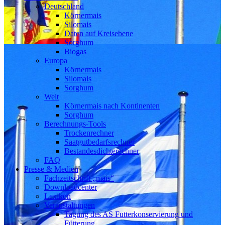
Deutschland
Körnermais
Silomais
Daten auf Kreisebene
Sorghum
Biogas
Europa
Körnermais
Silomais
Sorghum
Welt
Körnermais nach Kontinenten
Sorghum
Berechnungs-Tools
Trockenrechner
Saatgutbedarfsrechner
Bestandesdichterechner
FAQ
Presse & Medien
Fachzeitschrift „mais“
Downloadcenter
Lexikon
Veranstaltungen
Tagung des AS Futterkonservierung und
Fütterung