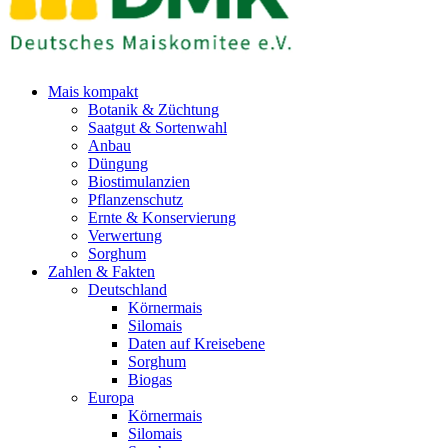
Mais kompakt
Botanik & Züchtung
Saatgut & Sortenwahl
Anbau
Düngung
Biostimulanzien
Pflanzenschutz
Ernte & Konservierung
Verwertung
Sorghum
Zahlen & Fakten
Deutschland
Körnermais
Silomais
Daten auf Kreisebene
Sorghum
Biogas
Europa
Körnermais
Silomais