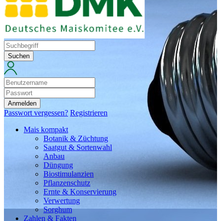
Suchen
Anmelden
Passwort vergessen?
Registrieren
Mais kompakt
Botanik & Züchtung
Saatgut & Sortenwahl
Anbau
Düngung
Biostimulanzien
Pflanzenschutz
Ernte & Konservierung
Verwertung
Sorghum
Zahlen & Fakten