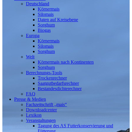
Deutschland
Körnermais
Silomais
Daten auf Kreisebene
Sorghum
Biogas
Europa
Körnermais
Silomais
Sorghum
Welt
Körnermais nach Kontinenten
Sorghum
Berechnungs-Tools
Trockenrechner
Saatgutbedarfsrechner
Bestandesdichterechner
FAQ
Presse & Medien
Fachzeitschrift „mais“
Downloadcenter
Lexikon
Veranstaltungen
Tagung des AS Futterkonservierung und
Fütterung