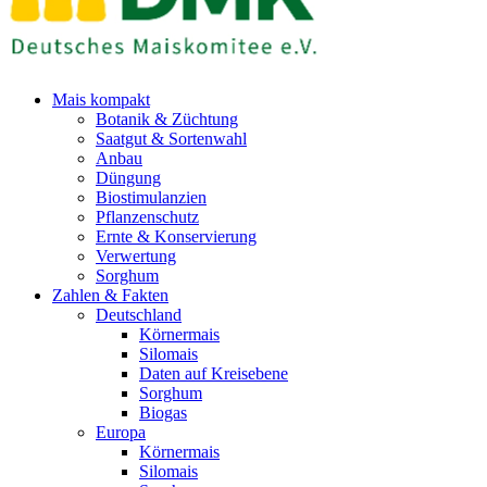
Mais kompakt
Botanik & Züchtung
Saatgut & Sortenwahl
Anbau
Düngung
Biostimulanzien
Pflanzenschutz
Ernte & Konservierung
Verwertung
Sorghum
Zahlen & Fakten
Deutschland
Körnermais
Silomais
Daten auf Kreisebene
Sorghum
Biogas
Europa
Körnermais
Silomais