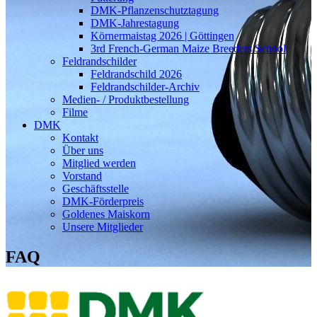
DMK-Pflanzenschutztagung
DMK-Jahrestagung
Körnermaistag 2026 | Göttingen
3rd French-German Maize Breeders School
Feldrandschilder
Feldrandschild 2026
Feldrandschilder-Archiv
Medien- / Produktbestellung
Filme
DMK
Kontakt
Über uns
Mitglied werden
Vorstand
Geschäftsstelle
DMK-Förderpreis
Goldenes Maiskorn
Unsere Mitglieder
FAQ