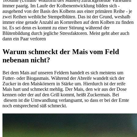
Teosinte (Urmais/ Wildform des Maises) zurückgehende Varietäten
immer paarig. Im Laufe der Kolbenentwicklung bilden sich -
ausgehend von der Basis des Kolbens aus einer primären Reihe - je
zwei Reihen weibliche Stempelblüten. Das ist der Grund, weshalb
immer eine gerade Anzahl an Kornreihen auf dem Kolben zu finden
ist. Es sei denn es kommt zu einer Störung während der
Blütenbildung durch jegliche Stressfaktoren. Meist geht aber auch
dann ein Paar verloren
Warum schmeckt der Mais vom Feld
nebenan nicht?
Bei dem Mais auf unseren Feldern handelt es sich meistens um
Futter- oder Biogasmais. Während der Abreife wandelt sich der
Zucker in den Maiskörnern in Stärke um. Hierdurch ist der reife
Mais hart und schmeckt mehlig. Der Mais, den wir aus der Dose
kennen oder der auf den Grill kommt, heißt Zuckermais. Bei
diesem ist die Umwandlung verlangsamt, so dass er bei der Ernte
noch entsprechend süß schmeckt.