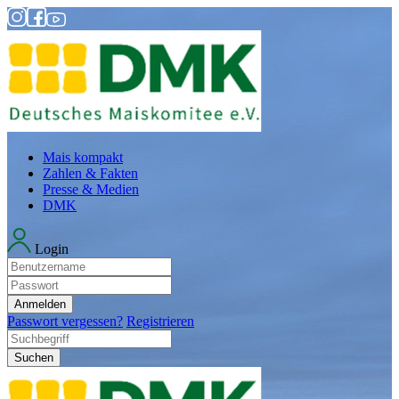
Mais kompakt
Zahlen & Fakten
Presse & Medien
DMK
Login
Anmelden
Passwort vergessen?
Registrieren
Suchen