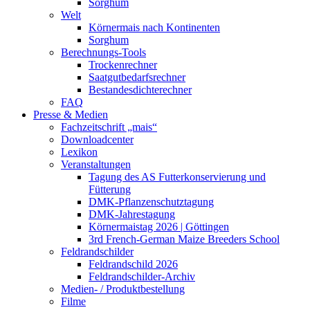
Sorghum
Welt
Körnermais nach Kontinenten
Sorghum
Berechnungs-Tools
Trockenrechner
Saatgutbedarfsrechner
Bestandesdichterechner
FAQ
Presse & Medien
Fachzeitschrift „mais“
Downloadcenter
Lexikon
Veranstaltungen
Tagung des AS Futterkonservierung und
Fütterung
DMK-Pflanzenschutztagung
DMK-Jahrestagung
Körnermaistag 2026 | Göttingen
3rd French-German Maize Breeders School
Feldrandschilder
Feldrandschild 2026
Feldrandschilder-Archiv
Medien- / Produktbestellung
Filme