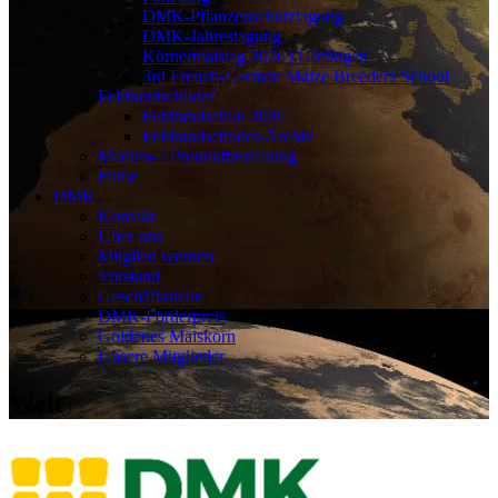
DMK-Pflanzenschutztagung
DMK-Jahrestagung
Körnermaistag 2026 | Göttingen
3rd French-German Maize Breeders School
Feldrandschilder
Feldrandschild 2026
Feldrandschilder-Archiv
Medien- / Produktbestellung
Filme
DMK
Kontakt
Über uns
Mitglied werden
Vorstand
Geschäftsstelle
DMK-Förderpreis
Goldenes Maiskorn
Unsere Mitglieder
Welt