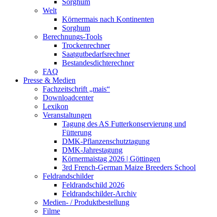
Sorghum
Welt
Körnermais nach Kontinenten
Sorghum
Berechnungs-Tools
Trockenrechner
Saatgutbedarfsrechner
Bestandesdichterechner
FAQ
Presse & Medien
Fachzeitschrift „mais“
Downloadcenter
Lexikon
Veranstaltungen
Tagung des AS Futterkonservierung und
Fütterung
DMK-Pflanzenschutztagung
DMK-Jahrestagung
Körnermaistag 2026 | Göttingen
3rd French-German Maize Breeders School
Feldrandschilder
Feldrandschild 2026
Feldrandschilder-Archiv
Medien- / Produktbestellung
Filme