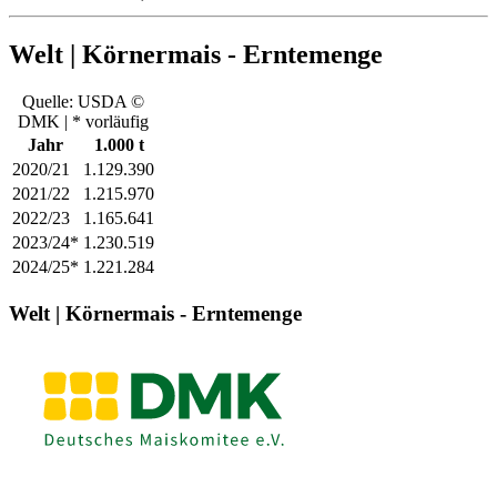
Welt | Körnermais - Erntemenge
Quelle: USDA ©
DMK | * vorläufig
Jahr
1.000 t
2020/21
1.129.390
2021/22
1.215.970
2022/23
1.165.641
2023/24*
1.230.519
2024/25*
1.221.284
Welt | Körnermais - Erntemenge