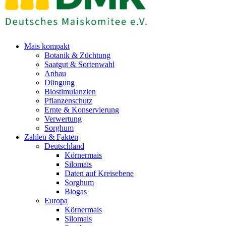
Mais kompakt
Botanik & Züchtung
Saatgut & Sortenwahl
Anbau
Düngung
Biostimulanzien
Pflanzenschutz
Ernte & Konservierung
Verwertung
Sorghum
Zahlen & Fakten
Deutschland
Körnermais
Silomais
Daten auf Kreisebene
Sorghum
Biogas
Europa
Körnermais
Silomais