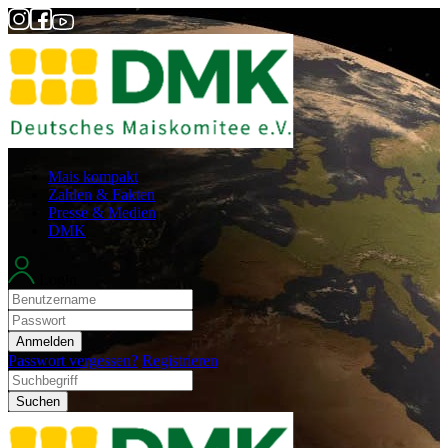
Mais kompakt
Zahlen & Fakten
Presse & Medien
DMK
Login
Anmelden
Passwort vergessen?
Registrieren
Suchen