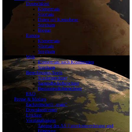
Deutschland
Körnermais
Silomais
Daten auf Kreisebene
Sorghum
Biogas
Europa
Körnermais
Silomais
Sorghum
Welt
Körnermais nach Kontinenten
Sorghum
Berechnungs-Tools
Trockenrechner
Saatgutbedarfsrechner
Bestandesdichterechner
FAQ
Presse & Medien
Fachzeitschrift „mais“
Downloadcenter
Lexikon
Veranstaltungen
Tagung des AS Futterkonservierung und
Fütterung