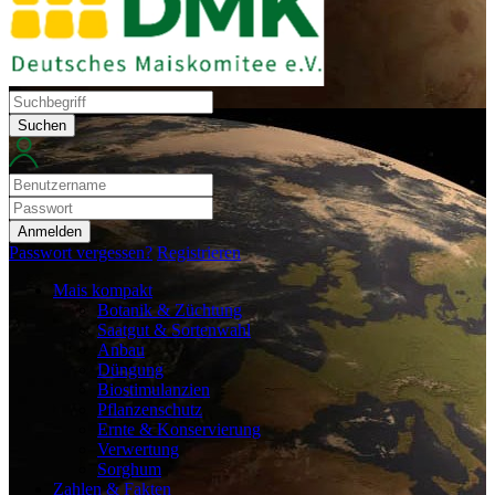
Suchen
Anmelden
Passwort vergessen?
Registrieren
Mais kompakt
Botanik & Züchtung
Saatgut & Sortenwahl
Anbau
Düngung
Biostimulanzien
Pflanzenschutz
Ernte & Konservierung
Verwertung
Sorghum
Zahlen & Fakten