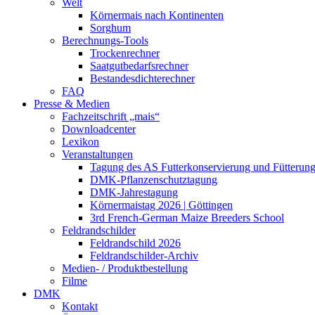
Welt
Körnermais nach Kontinenten
Sorghum
Berechnungs-Tools
Trockenrechner
Saatgutbedarfsrechner
Bestandesdichterechner
FAQ
Presse & Medien
Fachzeitschrift „mais“
Downloadcenter
Lexikon
Veranstaltungen
Tagung des AS Futterkonservierung und Fütterun
DMK-Pflanzenschutztagung
DMK-Jahrestagung
Körnermaistag 2026 | Göttingen
3rd French-German Maize Breeders School
Feldrandschilder
Feldrandschild 2026
Feldrandschilder-Archiv
Medien- / Produktbestellung
Filme
DMK
Kontakt