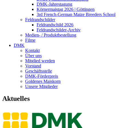
DMK-Jahrestagung
Körnermaistag 2026 | Göttingen
3rd French-German Maize Breeders School
Feldrandschilder
Feldrandschild 2026
Feldrandschilder-Archiv
Medien- / Produktbestellung
Filme
DMK
Kontakt
Über uns
Mitglied werden
Vorstand
Geschäftsstelle
DMK-Förderpreis
Goldenes Maiskorn
Unsere Mitglieder
Aktuelles