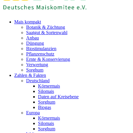
Mais kompakt
Botanik & Züchtung
Saatgut & Sortenwahl
Anbau
Düngung
Biostimulanzien
Pflanzenschutz
Ernte & Konservierung
Verwertung
Sorghum
Zahlen & Fakten
Deutschland
Körnermais
Silomais
Daten auf Kreisebene
Sorghum
Biogas
Europa
Körnermais
Silomais
Sorghum