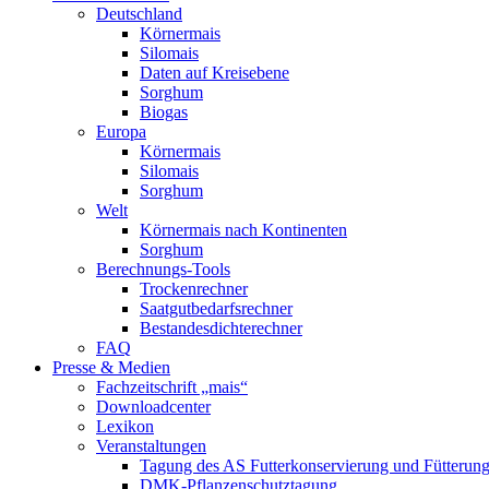
Deutschland
Körnermais
Silomais
Daten auf Kreisebene
Sorghum
Biogas
Europa
Körnermais
Silomais
Sorghum
Welt
Körnermais nach Kontinenten
Sorghum
Berechnungs-Tools
Trockenrechner
Saatgutbedarfsrechner
Bestandesdichterechner
FAQ
Presse & Medien
Fachzeitschrift „mais“
Downloadcenter
Lexikon
Veranstaltungen
Tagung des AS Futterkonservierung und Fütterun
DMK-Pflanzenschutztagung