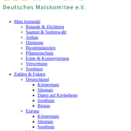
Mais kompakt
Botanik & Züchtung
Saatgut & Sortenwahl
Anbau
Düngung
Biostimulanzien
Pflanzenschutz
Ernte & Konservierung
Verwertung
Sorghum
Zahlen & Fakten
Deutschland
Körnermais
Silomais
Daten auf Kreisebene
Sorghum
Biogas
Europa
Körnermais
Silomais
Sorghum