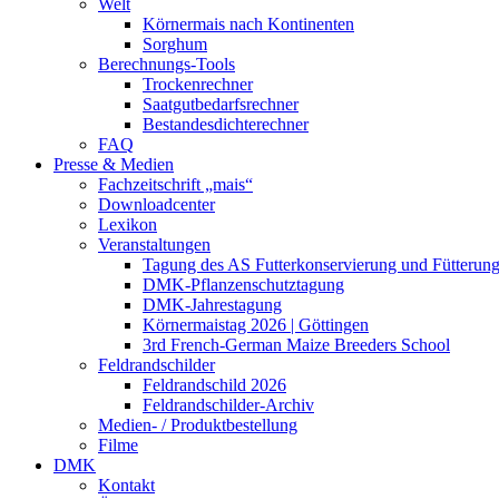
Welt
Körnermais nach Kontinenten
Sorghum
Berechnungs-Tools
Trockenrechner
Saatgutbedarfsrechner
Bestandesdichterechner
FAQ
Presse & Medien
Fachzeitschrift „mais“
Downloadcenter
Lexikon
Veranstaltungen
Tagung des AS Futterkonservierung und Fütterun
DMK-Pflanzenschutztagung
DMK-Jahrestagung
Körnermaistag 2026 | Göttingen
3rd French-German Maize Breeders School
Feldrandschilder
Feldrandschild 2026
Feldrandschilder-Archiv
Medien- / Produktbestellung
Filme
DMK
Kontakt