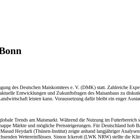
 Bonn
ung des Deutschen Maiskomitees e. V. (DMK) statt. Zahlreiche Exper
tuelle Entwicklungen und Zukunftsfragen des Maisanbaus zu diskutier
ndwirtschaft leisten kann. Voraussetzung dafür bleibt ein enger Austa
obale Trends am Maismarkt. Während die Nutzung im Futterbereich st
knappe Märkte und mögliche Preissteigerungen. Für Deutschland hob Ba
. Masud Heydarli (Thünen-Institut) zeigte anhand langjähriger Analysen
wachsenden Wettereinflüssen. Simon Ickerott (LWK NRW) stellte die K