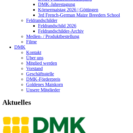
DMK-Jahrestagung
Körnermaistag 2026 | Göttingen
3rd French-German Maize Breeders School
Feldrandschilder
Feldrandschild 2026
Feldrandschilder-Archiv
Medien- / Produktbestellung
Filme
DMK
Kontakt
Über uns
Mitglied werden
Vorstand
Geschäftsstelle
DMK-Förderpreis
Goldenes Maiskorn
Unsere Mitglieder
Aktuelles