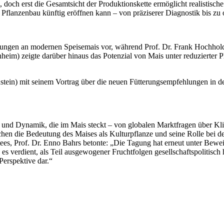
l, doch erst die Gesamtsicht der Produktionskette ermöglicht realistisc
Pflanzenbau künftig eröffnen kann – von präziserer Diagnostik bis z
rungen an modernen Speisemais vor, während Prof. Dr. Frank Hochhold
nheim) zeigte darüber hinaus das Potenzial von Mais unter reduzierte
in) mit seinem Vortrag über die neuen Fütterungsempfehlungen in d
eit und Dynamik, die im Mais steckt – von globalen Marktfragen über
ichen die Bedeutung des Maises als Kulturpflanze und seine Rolle bei 
es, Prof. Dr. Enno Bahrs betonte: „Die Tagung hat erneut unter Beweis
ie es verdient, als Teil ausgewogener Fruchtfolgen gesellschaftspolitisch
Perspektive dar.“