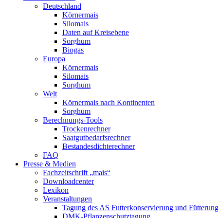
Deutschland
Körnermais
Silomais
Daten auf Kreisebene
Sorghum
Biogas
Europa
Körnermais
Silomais
Sorghum
Welt
Körnermais nach Kontinenten
Sorghum
Berechnungs-Tools
Trockenrechner
Saatgutbedarfsrechner
Bestandesdichterechner
FAQ
Presse & Medien
Fachzeitschrift „mais“
Downloadcenter
Lexikon
Veranstaltungen
Tagung des AS Futterkonservierung und Fütterun
DMK-Pflanzenschutztagung