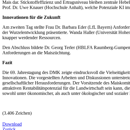
Mais dar. Stickstoffeffizienz und Ertragsniveau bleiben zentrale Hebe
Prof. Dr. Uwe Knauer (Hochschule Anhalt), welche Potenziale KI im 
Innovationen für die Zukunft
Am zweiten Tag stellte Frau Dr. Barbara Eder (LfL Bayern) Anforde
der Wurzelentwicklung präsentierte. Wanda Haller (Universität Hohe
knapper werdender Ressourcen.
Den Abschluss bildete Dr. Georg Terler (HBLFA Raumberg-Gumpenste
Anforderungen an die Maiszüchtung.
Fazit
Die 69. Jahrestagung des DMK zeigte eindrucksvoll die Vielseitigk
Innovationen. Die vorgestellten Arbeiten und Diskussionen unterstre
gesellschaftlicher Herausforderungen. Der Vorsitzende des Maiskomite
attraktiven Rentabilitätspotenzial für die Landwirtschaft sein kann, d
sowohl unter ökonomischer, als auch unter ökologischer und sozialer 
(3.406 Zeichen)
Download
Zurück