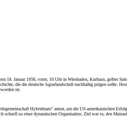
8. Januar 1956, vorm. 10 Uhr in Wiesbaden, Kurhaus, gelber Salon, l
ichte, die die deutsche Agrarlandschaft nachhaltig prägen sollte. Heu
eworden ist.
eitsgemeinschaft Hybridmais“ antrat, um die US-amerikanischen Erfol
sich schnell zu einer dynamischen Organisation. Ziel war es, den Mais