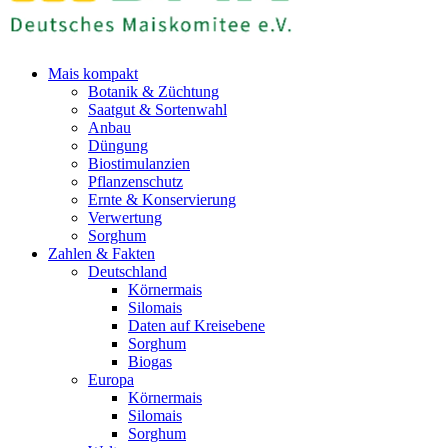
Mais kompakt
Botanik & Züchtung
Saatgut & Sortenwahl
Anbau
Düngung
Biostimulanzien
Pflanzenschutz
Ernte & Konservierung
Verwertung
Sorghum
Zahlen & Fakten
Deutschland
Körnermais
Silomais
Daten auf Kreisebene
Sorghum
Biogas
Europa
Körnermais
Silomais
Sorghum