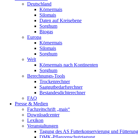
Deutschland
Körnermais
Silomais
Daten auf Kreisebene
Sorghum
Biogas
Europa
Körnermais
Silomais
Sorghum
Welt
Körnermais nach Kontinenten
Sorghum
Berechnungs-Tools
Trockenrechner
Saatgutbedarfsrechner
Bestandesdichterechner
FAQ
Presse & Medien
Fachzeitschrift „mais“
Downloadcenter
Lexikon
Veranstaltungen
Tagung des AS Futterkonservierung und Fütterun
DMK-Pflanzenschutztagung