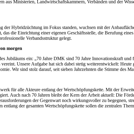
tern aus Ministerien, Landwirtschaftskammern, Verbänden und der Wisse
ng der Hybridzüchtung im Fokus standen, wuchsen mit der Anbaufläch
as die Einrichtung einer eigenen Geschäftsstelle, die Berufung eines 
ofessionelle Verbandsstruktur gelegt.
 von morgen
s Jubiläums ein: „70 Jahre DMK sind 70 Jahre Innovationskraft und fa
 vereint. Unsere Aufgabe hat sich dabei stetig weiterentwickelt: Heute
omie. Wir sind stolz darauf, seit sieben Jahrzehnten die Stimme des Ma
tzwerk für alle Akteure entlang der Wertschöpfungskette. Mit der Er
agiert. Auch nach 70 Jahren bleibt der Kern der Arbeit aktuell: Die Fö
erausforderungen der Gegenwart noch wirkungsvoller zu begegnen, str
rn entlang der gesamten Wertschöpfungskette sollen die zentralen Them