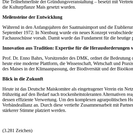
Die Teilnehmerliste der Gründungsveranstaltung – besetzt mit Vertre
die Kulturpflanze Mais gesetzt wurden.
Meilensteine der Entwicklung
Während in den Anfangsjahren der Saatmaisimport und die Etablieru
September 1972: In Nienburg wurde ein neues Konzept verabschiedet, d
Fachausschüsse vorsah. Damit wurde das Fundament für die heutige pr
Innovation aus Tradition: Expertise für die Herausforderungen
Prof. Dr. Enno Bahrs, Vorsitzender des DMK, ordnet die Bedeutung de
heute eine moderne Plattform, die Wissenschaft, Wirtschaft und Praxis
des Maises in der Klimaanpassung, der Biodiversität und der Bioökon
Blick in die Zukunft
Heute ist das Deutsche Maiskomitee als eingetragener Verein ein Ne
frühzeitig auf den Bedarf nach trockenheitstoleranten Alternativen re
dessen effiziente Verwertung. Um den komplexen agrarpolitischen H
Verbändeallianz an. Durch diese vertiefte Zusammenarbeit mit Partne
stärkerer Stimme platziert werden.
(3.281 Zeichen)