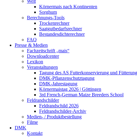
Welt
Körnermais nach Kontinenten
Sorghum
Berechnungs-Tools
Trockenrechner
Saatgutbedarfsrechner
Bestandesdichterechner
FAQ
Presse & Medien
Fachzeitschrift „mais“
Downloadcenter
Lexikon
Veranstaltungen
Tagung des AS Futterkonservierung und Fütterun
DMK-Pflanzenschutztagung
DMK-Jahrestagung
Körnermaistag 2026 | Göttingen
3rd French-German Maize Breeders School
Feldrandschilder
Feldrandschild 2026
Feldrandschilder-Archiv
Medien- / Produktbestellung
Filme
DMK
Kontakt