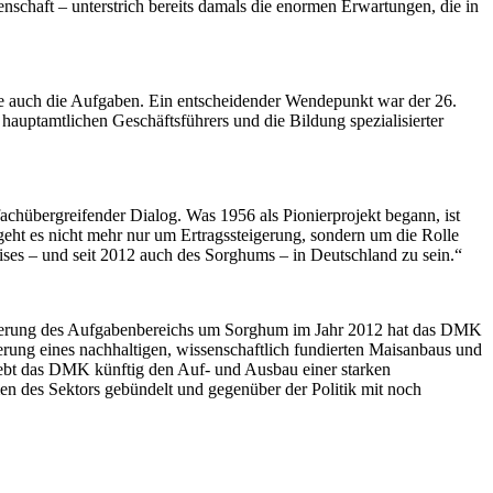
nschaft – unterstrich bereits damals die enormen Erwartungen, die in
e auch die Aufgaben. Ein entscheidender Wendepunkt war der 26.
hauptamtlichen Geschäftsführers und die Bildung spezialisierter
chübergreifender Dialog. Was 1956 als Pionierprojekt begann, ist
 geht es nicht mehr nur um Ertragssteigerung, sondern um die Rolle
ises – und seit 2012 auch des Sorghums – in Deutschland zu sein.“
weiterung des Aufgabenbereichs um Sorghum im Jahr 2012 hat das DMK
rderung eines nachhaltigen, wissenschaftlich fundierten Maisanbaus und
ebt das DMK künftig den Auf- und Ausbau einer starken
en des Sektors gebündelt und gegenüber der Politik mit noch