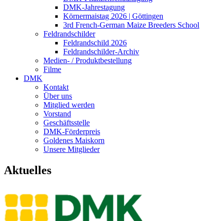
DMK-Jahrestagung
Körnermaistag 2026 | Göttingen
3rd French-German Maize Breeders School
Feldrandschilder
Feldrandschild 2026
Feldrandschilder-Archiv
Medien- / Produktbestellung
Filme
DMK
Kontakt
Über uns
Mitglied werden
Vorstand
Geschäftsstelle
DMK-Förderpreis
Goldenes Maiskorn
Unsere Mitglieder
Aktuelles