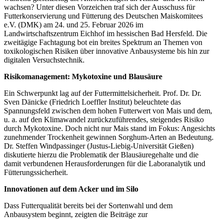
wachsen? Unter diesen Vorzeichen traf sich der Ausschuss für
Futterkonservierung und Fütterung des Deutschen Maiskomitees
e.V. (DMK) am 24. und 25. Februar 2026 im
Landwirtschaftszentrum Eichhof im hessischen Bad Hersfeld. Die
zweitägige Fachtagung bot ein breites Spektrum an Themen von
toxikologischen Risiken über innovative Anbausysteme bis hin zur
digitalen Versuchstechnik.
Risikomanagement: Mykotoxine und Blausäure
Ein Schwerpunkt lag auf der Futtermittelsicherheit. Prof. Dr. Dr.
Sven Dänicke (Friedrich Loeffler Institut) beleuchtete das
Spannungsfeld zwischen dem hohen Futterwert von Mais und dem,
u. a. auf den Klimawandel zurückzuführendes, steigendes Risiko
durch Mykotoxine. Doch nicht nur Mais stand im Fokus: Angesichts
zunehmender Trockenheit gewinnen Sorghum-Arten an Bedeutung.
Dr. Steffen Windpassinger (Justus-Liebig-Universität Gießen)
diskutierte hierzu die Problematik der Blausäuregehalte und die
damit verbundenen Herausforderungen für die Laboranalytik und
Fütterungssicherheit.
Innovationen auf dem Acker und im Silo
Dass Futterqualität bereits bei der Sortenwahl und dem
Anbausystem beginnt, zeigten die Beiträge zur