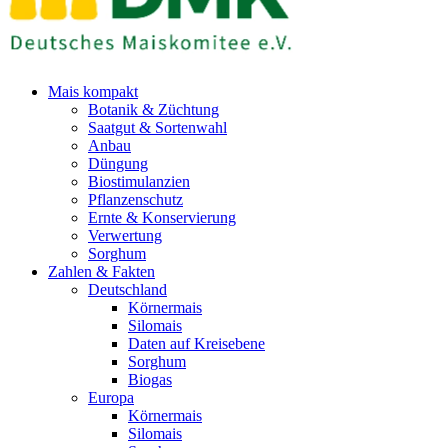
Mais kompakt
Botanik & Züchtung
Saatgut & Sortenwahl
Anbau
Düngung
Biostimulanzien
Pflanzenschutz
Ernte & Konservierung
Verwertung
Sorghum
Zahlen & Fakten
Deutschland
Körnermais
Silomais
Daten auf Kreisebene
Sorghum
Biogas
Europa
Körnermais
Silomais