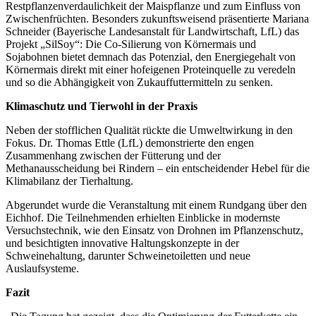
Restpflanzenverdaulichkeit der Maispflanze und zum Einfluss von
Zwischenfrüchten. Besonders zukunftsweisend präsentierte Mariana
Schneider (Bayerische Landesanstalt für Landwirtschaft, LfL) das
Projekt „SilSoy“: Die Co-Silierung von Körnermais und
Sojabohnen bietet demnach das Potenzial, den Energiegehalt von
Körnermais direkt mit einer hofeigenen Proteinquelle zu veredeln
und so die Abhängigkeit von Zukauffuttermitteln zu senken.
Klimaschutz und Tierwohl in der Praxis
Neben der stofflichen Qualität rückte die Umweltwirkung in den
Fokus. Dr. Thomas Ettle (LfL) demonstrierte den engen
Zusammenhang zwischen der Fütterung und der
Methanausscheidung bei Rindern – ein entscheidender Hebel für die
Klimabilanz der Tierhaltung.
Abgerundet wurde die Veranstaltung mit einem Rundgang über den
Eichhof. Die Teilnehmenden erhielten Einblicke in modernste
Versuchstechnik, wie den Einsatz von Drohnen im Pflanzenschutz,
und besichtigten innovative Haltungskonzepte in der
Schweinehaltung, darunter Schweinetoiletten und neue
Auslaufsysteme.
Fazit