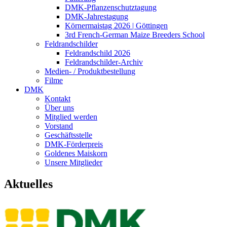
DMK-Pflanzenschutztagung
DMK-Jahrestagung
Körnermaistag 2026 | Göttingen
3rd French-German Maize Breeders School
Feldrandschilder
Feldrandschild 2026
Feldrandschilder-Archiv
Medien- / Produktbestellung
Filme
DMK
Kontakt
Über uns
Mitglied werden
Vorstand
Geschäftsstelle
DMK-Förderpreis
Goldenes Maiskorn
Unsere Mitglieder
Aktuelles