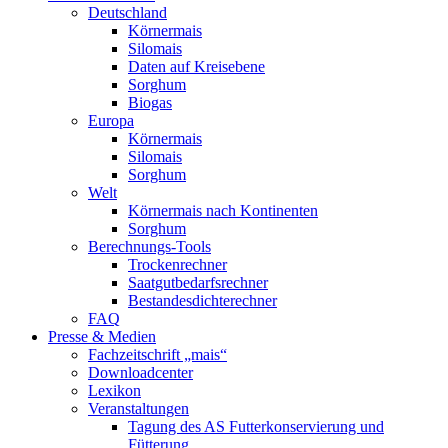
Deutschland
Körnermais
Silomais
Daten auf Kreisebene
Sorghum
Biogas
Europa
Körnermais
Silomais
Sorghum
Welt
Körnermais nach Kontinenten
Sorghum
Berechnungs-Tools
Trockenrechner
Saatgutbedarfsrechner
Bestandesdichterechner
FAQ
Presse & Medien
Fachzeitschrift „mais“
Downloadcenter
Lexikon
Veranstaltungen
Tagung des AS Futterkonservierung und
Fütterung