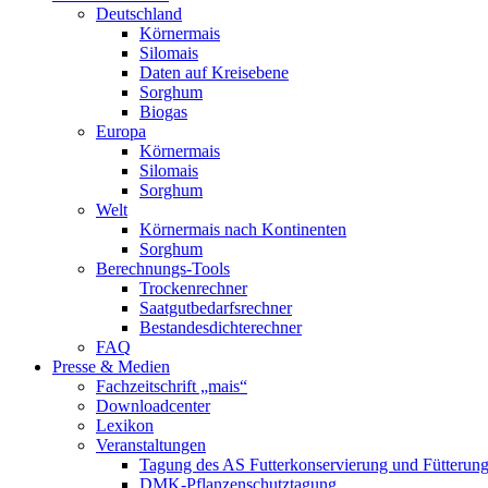
Deutschland
Körnermais
Silomais
Daten auf Kreisebene
Sorghum
Biogas
Europa
Körnermais
Silomais
Sorghum
Welt
Körnermais nach Kontinenten
Sorghum
Berechnungs-Tools
Trockenrechner
Saatgutbedarfsrechner
Bestandesdichterechner
FAQ
Presse & Medien
Fachzeitschrift „mais“
Downloadcenter
Lexikon
Veranstaltungen
Tagung des AS Futterkonservierung und Fütterun
DMK-Pflanzenschutztagung