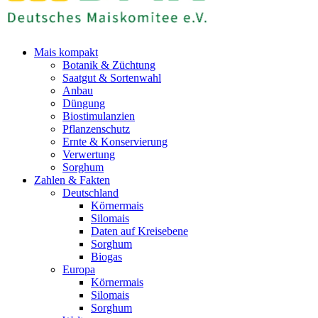
Mais kompakt
Botanik & Züchtung
Saatgut & Sortenwahl
Anbau
Düngung
Biostimulanzien
Pflanzenschutz
Ernte & Konservierung
Verwertung
Sorghum
Zahlen & Fakten
Deutschland
Körnermais
Silomais
Daten auf Kreisebene
Sorghum
Biogas
Europa
Körnermais
Silomais
Sorghum