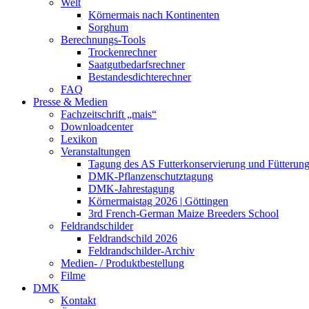
Welt
Körnermais nach Kontinenten
Sorghum
Berechnungs-Tools
Trockenrechner
Saatgutbedarfsrechner
Bestandesdichterechner
FAQ
Presse & Medien
Fachzeitschrift „mais“
Downloadcenter
Lexikon
Veranstaltungen
Tagung des AS Futterkonservierung und Fütterun
DMK-Pflanzenschutztagung
DMK-Jahrestagung
Körnermaistag 2026 | Göttingen
3rd French-German Maize Breeders School
Feldrandschilder
Feldrandschild 2026
Feldrandschilder-Archiv
Medien- / Produktbestellung
Filme
DMK
Kontakt