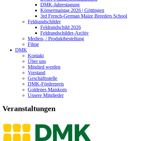
DMK-Jahrestagung
Körnermaistag 2026 | Göttingen
3rd French-German Maize Breeders School
Feldrandschilder
Feldrandschild 2026
Feldrandschilder-Archiv
Medien- / Produktbestellung
Filme
DMK
Kontakt
Über uns
Mitglied werden
Vorstand
Geschäftsstelle
DMK-Förderpreis
Goldenes Maiskorn
Unsere Mitglieder
Veranstaltungen