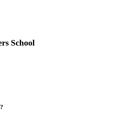
rs School
n?