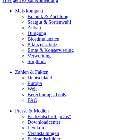
Hier geht es zur Anmeldung
Mais kompakt
Botanik & Züchtung
Saatgut & Sortenwahl
Anbau
Düngung
Biostimulanzien
Pflanzenschutz
Ernte & Konservierung
Verwertung
Sorghum
Zahlen & Fakten
Deutschland
Europa
Welt
Berechnungs-Tools
FAQ
Presse & Medien
Fachzeitschrift „mais“
Downloadcenter
Lexikon
Veranstaltungen
Feldrandschilder