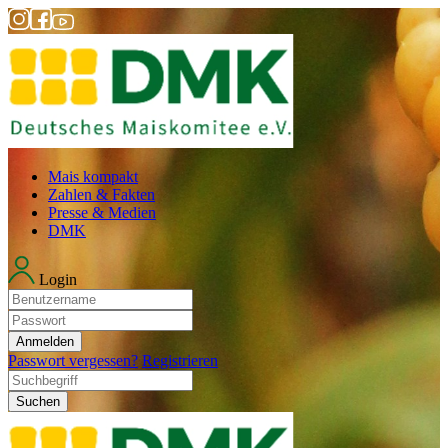
Mais kompakt
Zahlen & Fakten
Presse & Medien
DMK
Login
Anmelden
Passwort vergessen?
Registrieren
Suchen