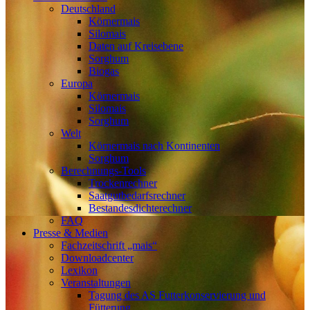
Deutschland
Körnermais
Silomais
Daten auf Kreisebene
Sorghum
Biogas
Europa
Körnermais
Silomais
Sorghum
Welt
Körnermais nach Kontinenten
Sorghum
Berechnungs-Tools
Trockenrechner
Saatgutbedarfsrechner
Bestandesdichterechner
FAQ
Presse & Medien
Fachzeitschrift „mais“
Downloadcenter
Lexikon
Veranstaltungen
Tagung des AS Futterkonservierung und
Fütterung