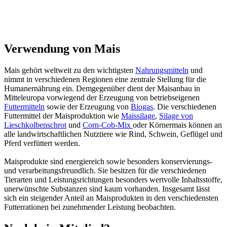
Verwendung von Mais
Mais gehört weltweit zu den wichtigsten
Nahrungsmitteln
und
nimmt in verschiedenen Regionen eine zentrale Stellung für die
Humanernährung ein. Demgegenüber dient der Maisanbau in
Mitteleuropa vorwiegend der Erzeugung von betriebseigenen
Futtermitteln
sowie der Erzeugung von
Biogas
. Die verschiedenen
Futtermittel der Maisproduktion wie
Maissilage
,
Silage von
Lieschkolbenschrot
und
Corn-Cob-Mix
oder Körnermais können an
alle landwirtschaftlichen Nutztiere wie Rind, Schwein, Geflügel und
Pferd verfüttert werden.
Maisprodukte sind energiereich sowie besonders konservierungs-
und verarbeitungsfreundlich. Sie besitzen für die verschiedenen
Tierarten und Leistungsrichtungen besonders wertvolle Inhaltsstoffe,
unerwünschte Substanzen sind kaum vorhanden. Insgesamt lässt
sich ein steigender Anteil an Maisprodukten in den verschiedensten
Futterrationen bei zunehmender Leistung beobachten.