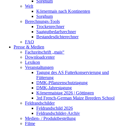
Sorghum
Welt
Körnermais nach Kontinenten
Sorghum
Berechnungs-Tools
Trockenrechner
Saatgutbedarfsrechner
Bestandesdichterechner
FAQ
Presse & Medien
Fachzeitschrift „mais“
Downloadcenter
Lexikon
Veranstaltungen
Tagung des AS Futterkonservierung und
Fütterung
DMK-Pflanzenschutztagung
DMK-Jahrestagung
Körnermaistag 2026 | Göttingen
3rd French-German Maize Breeders School
Feldrandschilder
Feldrandschild 2026
Feldrandschilder-Archiv
Medien- / Produktbestellung
Filme