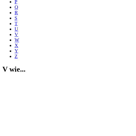
P
Q
R
S
T
U
V
W
X
Y
Z
V wie...