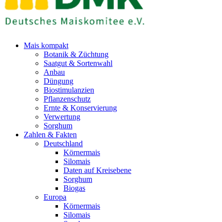
Mais kompakt
Botanik & Züchtung
Saatgut & Sortenwahl
Anbau
Düngung
Biostimulanzien
Pflanzenschutz
Ernte & Konservierung
Verwertung
Sorghum
Zahlen & Fakten
Deutschland
Körnermais
Silomais
Daten auf Kreisebene
Sorghum
Biogas
Europa
Körnermais
Silomais