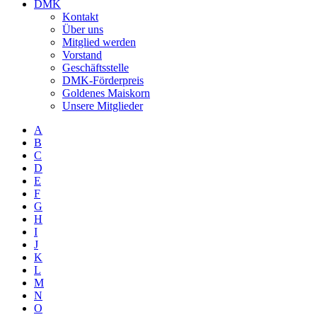
DMK
Kontakt
Über uns
Mitglied werden
Vorstand
Geschäftsstelle
DMK-Förderpreis
Goldenes Maiskorn
Unsere Mitglieder
A
B
C
D
E
F
G
H
I
J
K
L
M
N
O