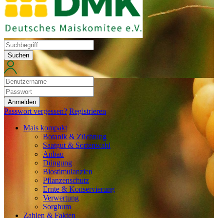
Suchen
Anmelden
Passwort vergessen?
Registrieren
Mais kompakt
Botanik & Züchtung
Saatgut & Sortenwahl
Anbau
Düngung
Biostimulanzien
Pflanzenschutz
Ernte & Konservierung
Verwertung
Sorghum
Zahlen & Fakten