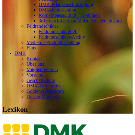
DMK-Pflanzenschutztagung
DMK-Jahrestagung
Körnermaistag 2026 | Göttingen
3rd French-German Maize Breeders School
Feldrandschilder
Feldrandschild 2026
Feldrandschilder-Archiv
Medien- / Produktbestellung
Filme
DMK
Kontakt
Über uns
Mitglied werden
Vorstand
Geschäftsstelle
DMK-Förderpreis
Goldenes Maiskorn
Unsere Mitglieder
Lexikon